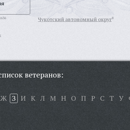
ая
1636
Чукотский автономный округ
8
5
писок ветеранов:
Ж
З
И
К
Л
М
Н
О
П
Р
С
Т
У