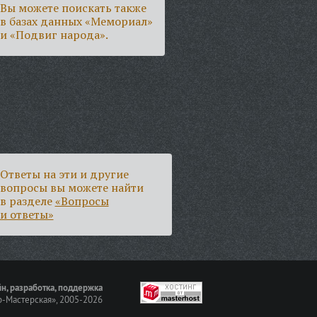
Вы можете поискать также
в базах данных «Мемориал»
и «Подвиг народа».
Ответы на эти и другие
вопросы вы можете найти
в разделе
«Вопросы
и ответы»
н, разработка, поддержка
-Мастерская»
, 2005-2026