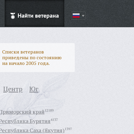
Найти ветерана
Списки ветеранов
приведены по состоянию
на начало 2005 года.
Центр
Юг
Приморский край
12189
Республика Бурятия
4137
Республика Саха (Якутия)
1397