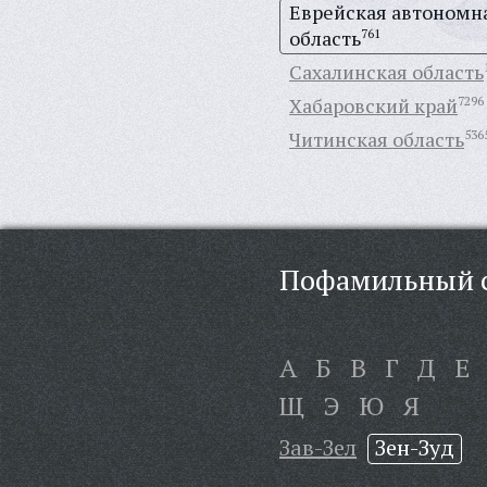
Еврейская автономн
область
761
Сахалинская область
Хабаровский край
7296
Читинская область
536
Пофамильный с
А
Б
В
Г
Д
Е
Щ
Э
Ю
Я
Зав-Зел
Зен-Зуд