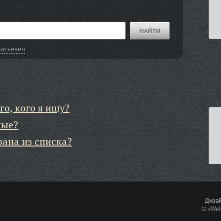
асьевич
го, кого я ищу?
ные?
рана из списка?
Дизай
©
«Web