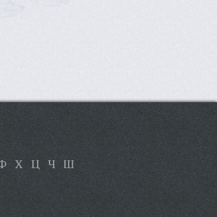
Ф
Х
Ц
Ч
Ш