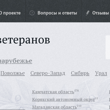
О проекте
Вопросы и ответы
Отзывы
ветеранов
 зарубежье
Поволжье
Северо-Запад
Сибирь
Урал
Камчатская область
578
Корякский автономный округ
11
Магаданская область
210