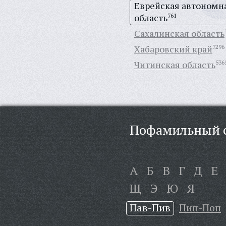
Еврейская автономн
область
761
Сахалинская область
Хабаровский край
7296
Читинская область
536
Пофамильный с
А
Б
В
Г
Д
Е
Щ
Э
Ю
Я
Пав-Пив
Пип-Поп