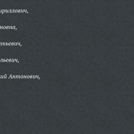
ириллович,
новна,
нтьевич,
льевич,
лий Антонович,