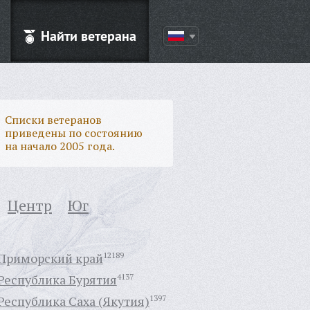
Найти ветерана
Списки ветеранов
приведены по состоянию
на начало 2005 года.
Центр
Юг
Приморский край
12189
Республика Бурятия
4137
Республика Саха (Якутия)
1397