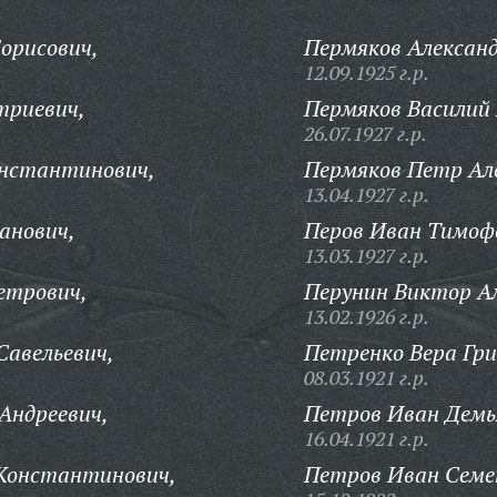
орисович,
Пермяков Александ
12.09.1925 г.р.
триевич,
Пермяков Василий
26.07.1927 г.р.
онстантинович,
Пермяков Петр Ал
13.04.1927 г.р.
анович,
Перов Иван Тимоф
13.03.1927 г.р.
етрович,
Перунин Виктор Ал
13.02.1926 г.р.
авельевич,
Петренко Вера Гри
08.03.1921 г.р.
Андреевич,
Петров Иван Демь
16.04.1921 г.р.
Константинович,
Петров Иван Семе