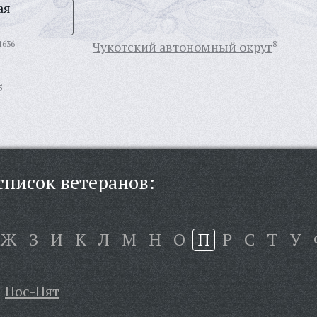
ая
1636
Чукотский автономный округ
8
5
писок ветеранов:
Ж
З
И
К
Л
М
Н
О
П
Р
С
Т
У
Пос-Пят