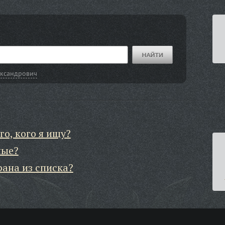
ександрович
го, кого я ищу?
ные?
рана из списка?