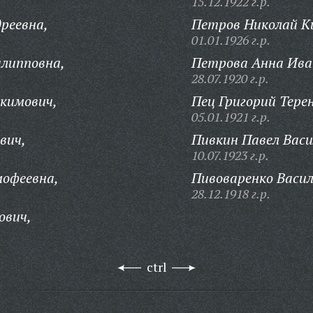
15.12.1922 г.р.
реевна,
Петров Николай К
01.01.1926 г.р.
липповна,
Петрова Анна Ива
28.07.1920 г.р.
кимович,
Пец Григорий Тере
05.01.1921 г.р.
вич,
Пивкин Павел Васи
10.07.1923 г.р.
мофеевна,
Пивоваренко Васи
28.12.1918 г.р.
ович,
ctrl