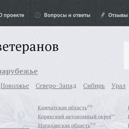
О проекте
Вопросы и ответы
Отзывы
ветеранов
 зарубежье
Поволжье
Северо-Запад
Сибирь
Урал
Камчатская область
578
Корякский автономный округ
11
Магаданская область
210