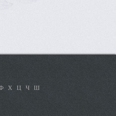
Ф
Х
Ц
Ч
Ш