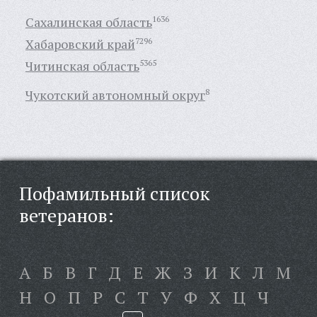
Сахалинская область
1636
Хабаровский край
7296
Читинская область
5365
Чукотский автономный округ
8
Пофамильный список
ветеранов:
А
Б
В
Г
Д
Е
Ж
З
И
К
Л
М
Н
О
П
Р
С
Т
У
Ф
Х
Ц
Ч