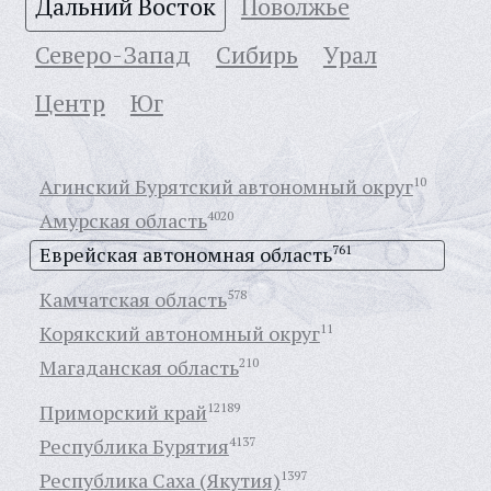
Дальний Восток
Поволжье
Северо-Запад
Сибирь
Урал
Центр
Юг
Агинский Бурятский автономный округ
10
Амурская область
4020
Еврейская автономная область
761
Камчатская область
578
Корякский автономный округ
11
Магаданская область
210
Приморский край
12189
Республика Бурятия
4137
Республика Саха (Якутия)
1397