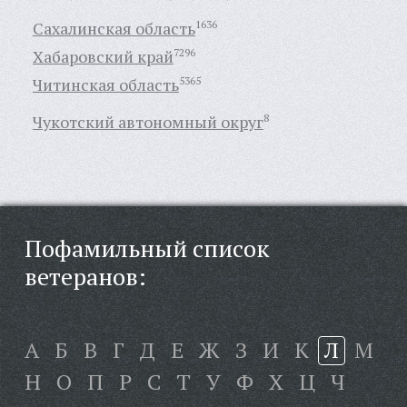
Сахалинская область
1636
Хабаровский край
7296
Читинская область
5365
Чукотский автономный округ
8
Пофамильный список
ветеранов:
А
Б
В
Г
Д
Е
Ж
З
И
К
Л
М
Н
О
П
Р
С
Т
У
Ф
Х
Ц
Ч