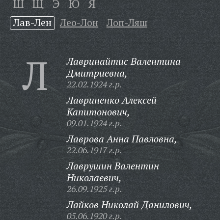
Ш
Щ
Э
Ю
Я
Лав-Лен
Лео-Лон
Лоп-Ляш
Л
Лавринайтис Валентина
Дмитриевна,
22.02.1924 г.р.
Лавриненко Алексей
Капитонович,
09.01.1924 г.р.
Лаврова Анна Павловна,
22.06.1917 г.р.
Лаврушин Валентин
Николаевич,
26.09.1925 г.р.
Лайков Николай Данилович,
05.06.1920 г.р.