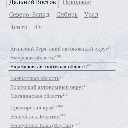
Дальний Восток
Поволжье
Северо-Запад
Сибирь
Урал
Центр
Юг
Агинский Бурятский автономный округ
10
Амурская область
4020
Еврейская автономная область
761
Камчатская область
578
Корякский автономный округ
11
Магаданская область
210
Приморский край
12189
Республика Бурятия
4137
Республика Саха (Якутия)
1397