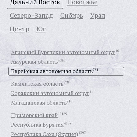
Дальний Восток
Поволжье
Северо-Запад
Сибирь
Урал
Центр
Юг
Агинский Бурятский автономный округ
10
Амурская область
4020
Еврейская автономная область
761
Камчатская область
578
Корякский автономный округ
11
Магаданская область
210
Приморский край
12189
Республика Бурятия
4137
Республика Саха (Якутия)
1397