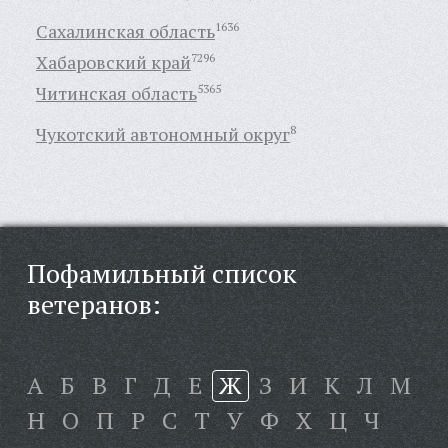
Сахалинская область
1636
Хабаровский край
7296
Читинская область
5365
Чукотский автономный округ
8
Пофамильный список
ветеранов:
А
Б
В
Г
Д
Е
Ж
З
И
К
Л
М
Н
О
П
Р
С
Т
У
Ф
Х
Ц
Ч