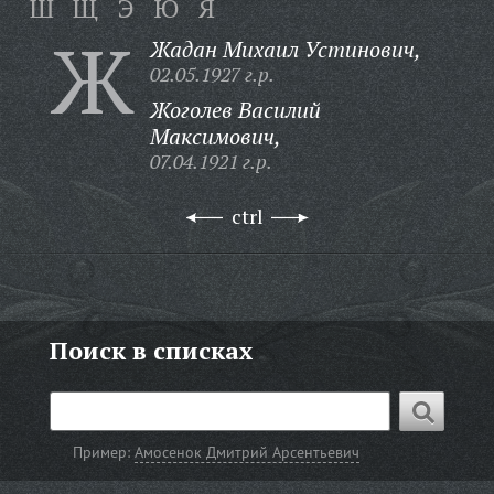
Ш
Щ
Э
Ю
Я
Ж
Жадан Михаил Устинович,
02.05.1927 г.р.
Жоголев Василий
Максимович,
07.04.1921 г.р.
ctrl
Поиск в списках
Пример:
Амосенок Дмитрий Арсентьевич