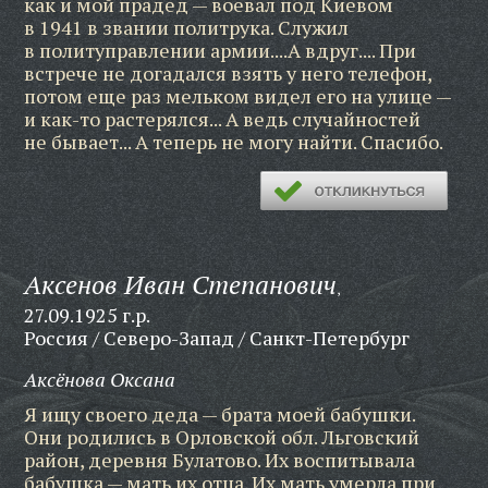
как и мой прадед — воевал под Киевом
в 1941 в звании политрука. Служил
в политуправлении армии....А вдруг.... При
встрече не догадался взять у него телефон,
потом еще раз мельком видел его на улице —
и как-то растерялся... А ведь случайностей
не бывает... А теперь не могу найти. Спасибо.
Аксенов Иван Степанович
,
27.09.1925 г.р.
Россия / Северо-Запад / Санкт-Петербург
Аксёнова Оксана
Я ищу своего деда — брата моей бабушки.
Они родились в Орловской обл. Льговский
район, деревня Булатово. Их воспитывала
бабушка — мать их отца. Их мать умерла при