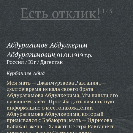
Есть отклик!
145
Абдурагимов Абдулкерим
Абдурагимович
01.01.1919 г.р.
,
Россия / Юг / Дагестан
Курбанаев Абид
Моя мать — Джанмурзаева Равганият —
долгое время искала своего брата
Абдурагимова Абдулкерима. Мы нашли его
на вашем сайте. Просьба дать нам полную
информацию о местонахождении
Абдурагимова Абдулкерима, который
призывался с Бабаюрта; мать — Идрисова
Кабахан, жена — Халжат. Сестра Равганият
проживает в селе Султанянгиюрт,