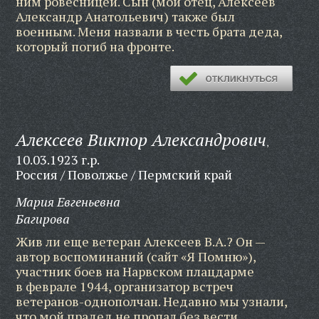
ним ровесницей. Сын (мой отец, Алексеев
Александр Анатольевич) также был
военным. Меня назвали в честь брата деда,
который погиб на фронте.
Алексеев Виктор Александрович
,
10.03.1923 г.р.
Россия / Поволжье / Пермский край
Мария Евгеньевна
Багирова
Жив ли еще ветеран Алексеев В.А.? Он —
автор воспоминаний (сайт «Я Помню»),
участник боев на Нарвском плацдарме
в феврале 1944, организатор встреч
ветеранов-однополчан. Недавно мы узнали,
что мой прадед не пропал без вести