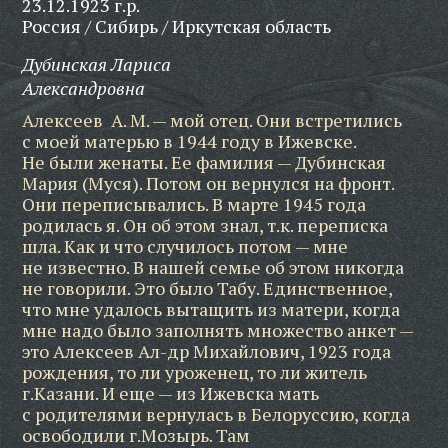
23.12.1923 г.р.
Россия / Сибирь / Иркутская область
Дубинская Лариса
Александровна
Алексеев А. М. — мой отец. Они встретились
с моей матерью в 1944 году в Ижевске.
Не были женаты. Ее фамилия — Дубинская
Мария (Муся). Потом он вернулся на фронт.
Они переписывались. В марте 1945 года
родилась я. Он об этом знал, т.к. переписка
шла. Как и что случилось потом — мне
не известно. В нашей семье об этом никогда
не говорили. Это было Табу. Единственное,
что мне удалось вытащить из матери, когда
мне надо было заполнять множество анкет —
это Алексеев Ал-др Михайлович, 1923 года
рождения, то ли уроженец, то ли житель
г.Казани. И еще — из Ижевска мать
с родителями вернулась в Белоруссию, когда
освободили г.Мозырь. Там