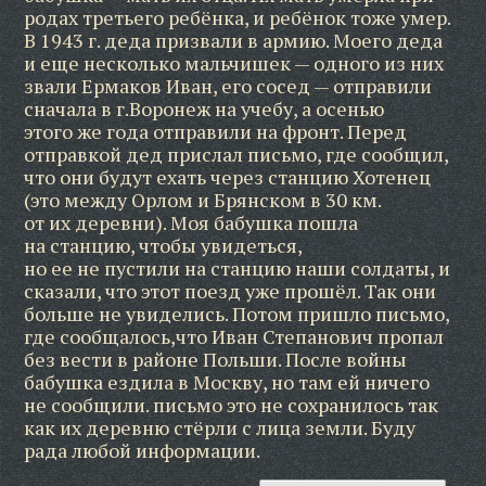
родах третьего ребёнка, и ребёнок тоже умер.
В 1943 г. деда призвали в армию. Моего деда
и еще несколько мальчишек — одного из них
звали Ермаков Иван, его сосед — отправили
сначала в г.Воронеж на учебу, а осенью
этого же года отправили на фронт. Перед
отправкой дед прислал письмо, где сообщил,
что они будут ехать через станцию Хотенец
(это между Орлом и Брянском в 30 км.
от их деревни). Моя бабушка пошла
на станцию, чтобы увидеться,
но ее не пустили на станцию наши солдаты, и
сказали, что этот поезд уже прошёл. Так они
больше не увиделись. Потом пришло письмо,
где сообщалось,что Иван Степанович пропал
без вести в районе Польши. После войны
бабушка ездила в Москву, но там ей ничего
не сообщили. письмо это не сохранилось так
как их деревню стёрли с лица земли. Буду
рада любой информации.