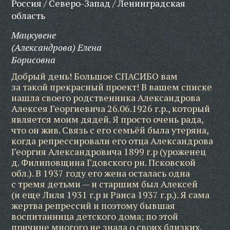
Россия / Северо-Запад / Ленинградская
область
Мацкувене
(Александрова) Елена
Борисовна
Добрый день! Большое СПАСИБО вам
за такой прекрасный проект! В вашем списке
нашла своего родственника Александрова
Алексея Георгиевича 26.06.1926 г.р., который
является моим дядей. Я просто очень рада,
что он жив. Связь с его семьёй была утеряна,
когда репрессировали его отца Александрова
Георгия Александровича 1899 г.р (уроженец
д. Филиповщина Гдовского рн. Псковской
обл.). В 1937 году его жена осталась одна
с тремя детьми — и старшим был Алексей
(и еще Лиля 1931 г.р и Раиса 1937 г.р.). Я сама
жертва репрессий и поэтому бывшая
воспитанница детского дома; по этой
причине многого не знала о своих близких.