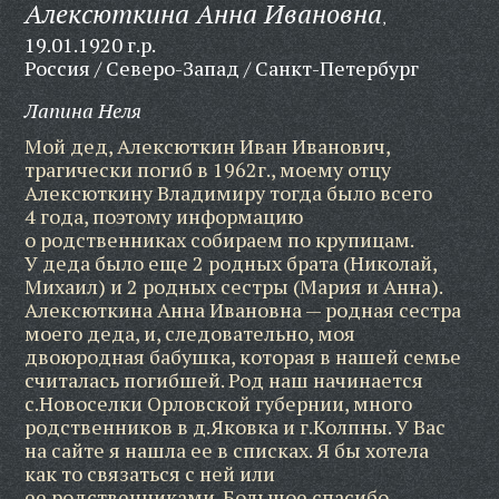
Алексюткина Анна Ивановна
,
19.01.1920 г.р.
Россия / Северо-Запад / Санкт-Петербург
Лапина Неля
Мой дед, Алексюткин Иван Иванович,
трагически погиб в 1962г., моему отцу
Алексюткину Владимиру тогда было всего
4 года, поэтому информацию
о родственниках собираем по крупицам.
У деда было еще 2 родных брата (Николай,
Михаил) и 2 родных сестры (Мария и Анна).
Алексюткина Анна Ивановна — родная сестра
моего деда, и, следовательно, моя
двоюродная бабушка, которая в нашей семье
считалась погибшей. Род наш начинается
с.Новоселки Орловской губернии, много
родственников в д.Яковка и г.Колпны. У Вас
на сайте я нашла ее в списках. Я бы хотела
как то связаться с ней или
ее родственниками. Большое спасибо