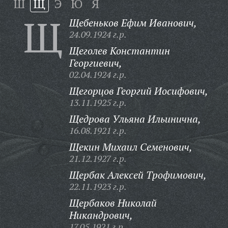
Ш
Щ
Э
Ю
Я
Щ
Щебеньков Ефим Иванович,
24.09.1924 г.р.
Щеголев Константин
Георгиевич,
02.04.1924 г.р.
Щегорцов Георгий Иосифович,
13.11.1925 г.р.
Щедрова Ульяна Ильинична,
16.08.1921 г.р.
Щекин Михаил Семенович,
21.12.1927 г.р.
Щербак Алексей Трофимович,
22.11.1923 г.р.
Щербаков Николай
Никандрович,
17.05.1921 г.р.