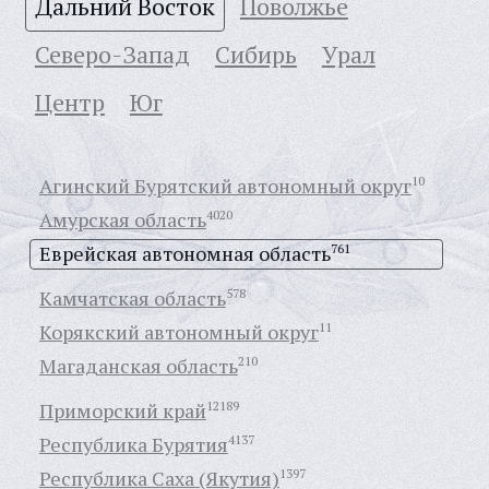
Дальний Восток
Поволжье
Северо-Запад
Сибирь
Урал
Центр
Юг
Агинский Бурятский автономный округ
10
Амурская область
4020
Еврейская автономная область
761
Камчатская область
578
Корякский автономный округ
11
Магаданская область
210
Приморский край
12189
Республика Бурятия
4137
Республика Саха (Якутия)
1397