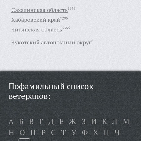
Сахалинская область
1636
Хабаровский край
7296
Читинская область
5365
Чукотский автономный округ
8
Пофамильный список
ветеранов:
А
Б
В
Г
Д
Е
Ж
З
И
К
Л
М
Н
О
П
Р
С
Т
У
Ф
Х
Ц
Ч