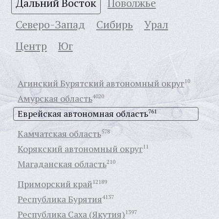
Дальний Восток
Поволжье
Северо-Запад
Сибирь
Урал
Центр
Юг
Агинский Бурятский автономный округ
10
Амурская область
4020
Еврейская автономная область
761
Камчатская область
578
Корякский автономный округ
11
Магаданская область
210
Приморский край
12189
Республика Бурятия
4137
Республика Саха (Якутия)
1397