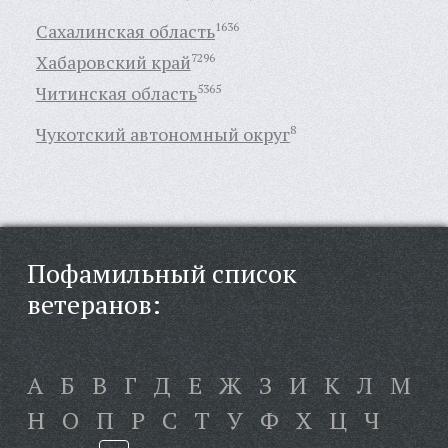
Сахалинская область
1636
Хабаровский край
7296
Читинская область
5365
Чукотский автономный округ
8
Пофамильный список
ветеранов:
А
Б
В
Г
Д
Е
Ж
З
И
К
Л
М
Н
О
П
Р
С
Т
У
Ф
Х
Ц
Ч