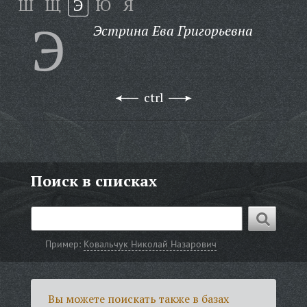
Ш
Щ
Э
Ю
Я
Э
Эстрина Ева Григорьевна
ctrl
Поиск в списках
Пример:
Ковальчук Николай Назарович
Вы можете поискать также в базах