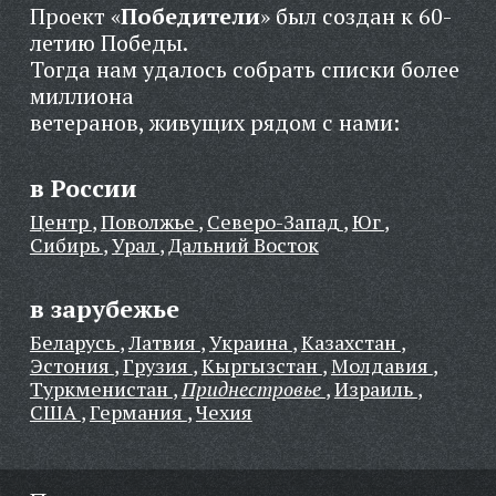
Проект «
Победители
» был создан к 60-
летию Победы.
Тогда нам удалось собрать списки более
миллиона
ветеранов, живущих рядом с нами:
в России
Центр
,
Поволжье
,
Северо-Запад
,
Юг
,
Сибирь
,
Урал
,
Дальний Восток
в зарубежье
Беларусь
,
Латвия
,
Украина
,
Казахстан
,
Эстония
,
Грузия
,
Кыргызстан
,
Молдавия
,
Туркменистан
,
Приднестровье
,
Израиль
,
США
,
Германия
,
Чехия