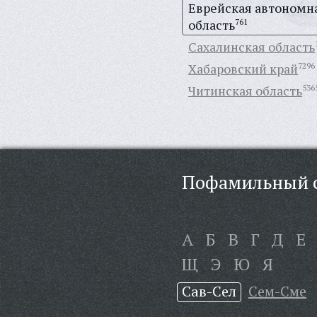
Еврейская автономн
область
761
Сахалинская область
Хабаровский край
7296
Читинская область
536
Пофамильный с
А
Б
В
Г
Д
Е
Щ
Э
Ю
Я
Сав-Сел
Сем-Сме