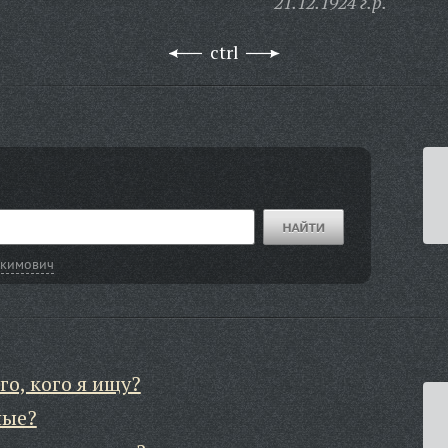
21.12.1924 г.р.
ctrl
Акимович
го, кого я ищу?
ные?