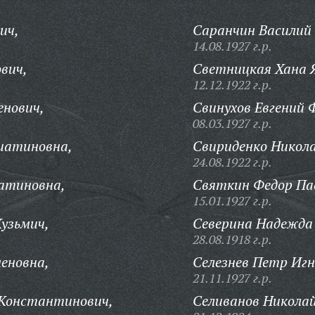
ич,
Саранчин Василий
14.08.1927 г.р.
вич,
Светницкая Хана 
12.12.1922 г.р.
енович,
Свинухов Евгений 
08.03.1927 г.р.
иатиновна,
Свириденко Никол
24.08.1922 г.р.
атиновна,
Святкин Федор Па
15.01.1927 г.р.
узьмич,
Северина Надежда 
28.08.1918 г.р.
еновна,
Селезнев Петр Игн
21.11.1927 г.р.
Константинович,
Селиванов Николай