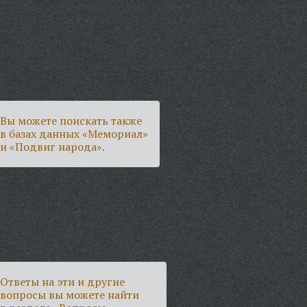
Вы можете поискать также
в базах данных «Мемориал»
и «Подвиг народа».
Ответы на эти и другие
вопросы вы можете найти