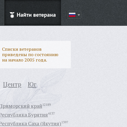
Найти ветерана
Списки ветеранов
приведены по состоянию
на начало 2005 года.
Центр
Юг
Приморский край
12189
Республика Бурятия
4137
Республика Саха (Якутия)
1397