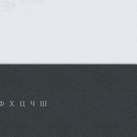
Ф
Х
Ц
Ч
Ш