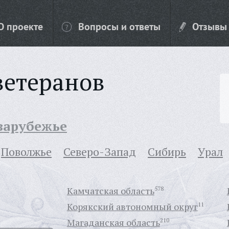
О проекте
Вопросы и ответы
Отзывы
ветеранов
 зарубежье
Поволжье
Северо-Запад
Сибирь
Урал
Камчатская область
578
Корякский автономный округ
11
Магаданская область
210