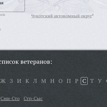
ая
1636
Чукотский автономный округ
8
5
писок ветеранов:
Ж
З
И
К
Л
М
Н
О
П
Р
С
Т
У
Сми-Сто
Стр-Сыс