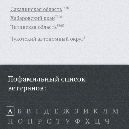
Сахалинская область
1636
Хабаровский край
7296
Читинская область
5365
Чукотский автономный округ
8
Пофамильный список
ветеранов:
А
Б
В
Г
Д
Е
Ж
З
И
К
Л
М
Н
О
П
Р
С
Т
У
Ф
Х
Ц
Ч