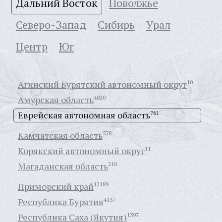
Дальний Восток
Поволжье
Северо-Запад
Сибирь
Урал
Центр
Юг
Агинский Бурятский автономный округ
10
Амурская область
4020
Еврейская автономная область
761
Камчатская область
578
Корякский автономный округ
11
Магаданская область
210
Приморский край
12189
Республика Бурятия
4137
Республика Саха (Якутия)
1397