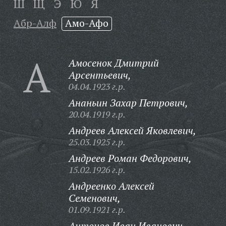
Ш
Щ
Э
Ю
Я
Абр-Алф
Амо-Афо
А
Амосенок Дмитрий
Арсентьевич,
04.04.1923 г.р.
Ананьин Захар Петрович,
20.04.1919 г.р.
Андреев Алексей Яковлевич,
25.03.1925 г.р.
Андреев Роман Федорович,
15.02.1926 г.р.
Андреенко Алексей
Семенович,
01.09.1921 г.р.
Антонов Иван Иванович,