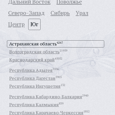
Дальний Восток
Поволжье
Северо-Запад
Сибирь
Урал
Центр
Юг
Астраханская область
6267
Волгоградская область
21959
Краснодарский край
45052
Республика Адыгея
3336
Республика Дагестан
3905
Республика Ингушетия
132
Республика Кабардино-Балкария
2940
Республика Калмыкия
839
Республика Карачаево-Черкессия
1812