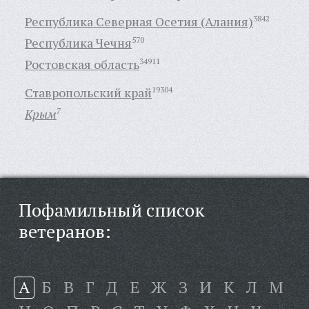
Республика Северная Осетия (Алания)
3842
Республика Чечня
570
Ростовская область
34911
Ставропольский край
19304
Крым
7
Пофамильный список
ветеранов:
А
Б
В
Г
Д
Е
Ж
З
И
К
Л
М