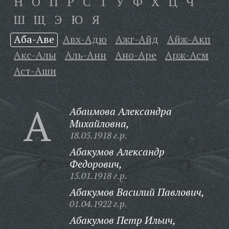
Н
О
П
Р
С
Т
У
Ф
Х
Ц
Ч
Ш
Щ
Э
Ю
Я
Аба-Аве
Авх-Адю
Ажг-Айд
Айж-Акп
Акс-Алы
Аль-Анн
Ано-Аре
Арж-Асм
Аст-Аши
А
Абаимова Александра
Михайловна,
18.05.1918 г.р.
Абакумов Александр
Федорович,
15.01.1918 г.р.
Абакумов Василий Павлович,
01.04.1922 г.р.
Абакумов Петр Ильич,