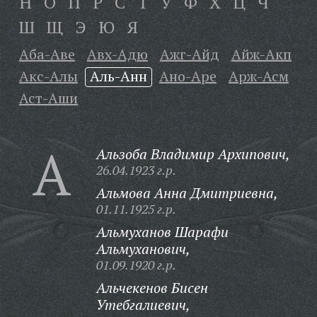
Н
О
П
Р
С
Т
У
Ф
Х
Ц
Ч
Ш
Щ
Э
Ю
Я
Аба-Аве
Авх-Адю
Ажг-Айд
Айж-Акп
Акс-Алы
Аль-Анн
Ано-Аре
Арж-Асм
Аст-Аши
А
Альзоба Владимир Архипович,
26.04.1923 г.р.
Альмова Анна Дмитриевна,
01.11.1925 г.р.
Альмуханов Шарафи
Альмуханович,
01.09.1920 г.р.
Альчекенов Бисен
Утебгалиевич,