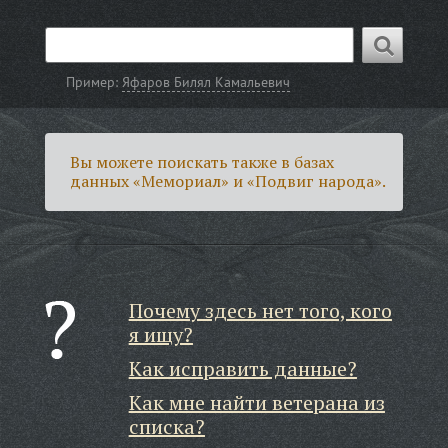
Пример:
Яфаров Билял Камальевич
Вы можете поискать также в базах
данных «Мемориал» и «Подвиг народа».
Почему здесь нет того, кого
я ищу?
Как исправить данные?
Как мне найти ветерана из
списка?