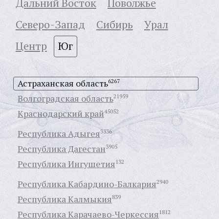
Дальний Восток
Поволжье
Северо-Запад
Сибирь
Урал
Центр
Юг
Астраханская область
6267
Волгоградская область
21959
Краснодарский край
45052
Республика Адыгея
3336
Республика Дагестан
3905
Республика Ингушетия
132
Республика Кабардино-Балкария
2940
Республика Калмыкия
839
Республика Карачаево-Черкессия
1812