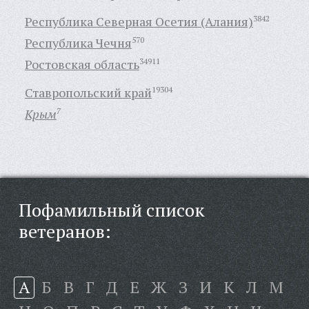
Республика Северная Осетия (Алания)
3842
Республика Чечня
570
Ростовская область
34911
Ставропольский край
19304
Крым
7
Пофамильный список
ветеранов:
А
Б
В
Г
Д
Е
Ж
З
И
К
Л
М