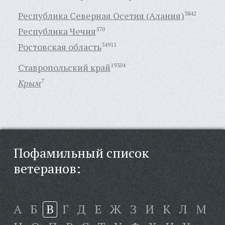
Республика Северная Осетия (Алания)
3842
Республика Чечня
570
Ростовская область
34911
Ставропольский край
19304
Крым
7
Пофамильный список
ветеранов:
А
Б
В
Г
Д
Е
Ж
З
И
К
Л
М