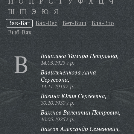
Н
О
П
Р
С
Т
У
Ф
Х
Ц
Ч
Ш
Щ
Э
Ю
Я
Вав-Ват
Вах-Вес
Вет-Виш
Вла-Вто
Выб-Вях
В
Вавилова Тамара Петровна,
14.03.1923 г.р.
Вавильченкова Анна
Сергеевна,
14.11.1919 г.р.
Вагина Юлия Сергеевна,
30.10.1930 г.р.
Важнов Валентин Петрович,
10.05.1925 г.р.
Важов Александр Семенович,