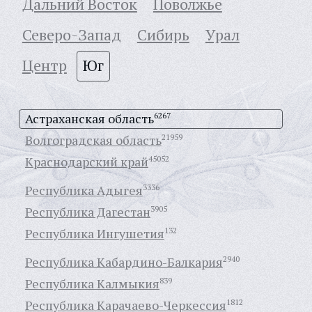
Дальний Восток
Поволжье
Северо-Запад
Сибирь
Урал
Центр
Юг
Астраханская область
6267
Волгоградская область
21959
Краснодарский край
45052
Республика Адыгея
3336
Республика Дагестан
3905
Республика Ингушетия
132
Республика Кабардино-Балкария
2940
Республика Калмыкия
839
Республика Карачаево-Черкессия
1812