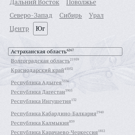
Дальний Восток
Поволжье
Северо-Запад
Сибирь
Урал
Центр
Юг
Астраханская область
6267
Волгоградская область
21959
Краснодарский край
45052
Республика Адыгея
3336
Республика Дагестан
3905
Республика Ингушетия
132
Республика Кабардино-Балкария
2940
Республика Калмыкия
839
Республика Карачаево-Черкессия
1812