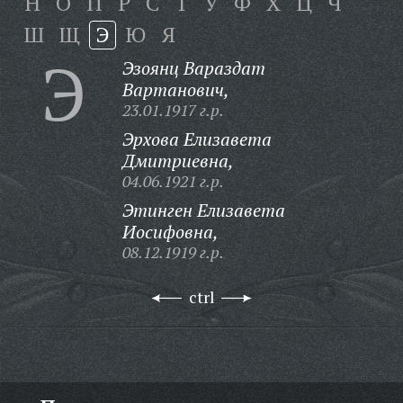
Н
О
П
Р
С
Т
У
Ф
Х
Ц
Ч
Ш
Щ
Э
Ю
Я
Э
Эзоянц Вараздат
Вартанович,
23.01.1917 г.р.
Эрхова Елизавета
Дмитриевна,
04.06.1921 г.р.
Этинген Елизавета
Иосифовна,
08.12.1919 г.р.
ctrl