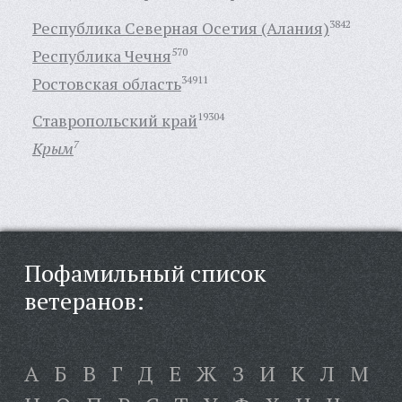
Республика Северная Осетия (Алания)
3842
Республика Чечня
570
Ростовская область
34911
Ставропольский край
19304
Крым
7
Пофамильный список
ветеранов:
А
Б
В
Г
Д
Е
Ж
З
И
К
Л
М