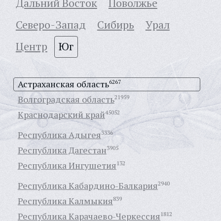
Дальний Восток
Поволжье
Северо-Запад
Сибирь
Урал
Центр
Юг
Астраханская область
6267
Волгоградская область
21959
Краснодарский край
45052
Республика Адыгея
3336
Республика Дагестан
3905
Республика Ингушетия
132
Республика Кабардино-Балкария
2940
Республика Калмыкия
839
Республика Карачаево-Черкессия
1812