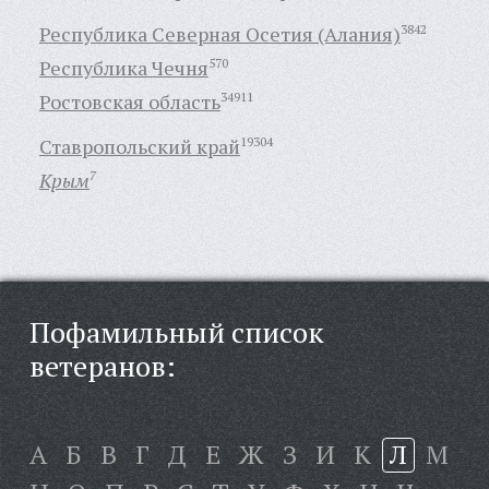
Республика Северная Осетия (Алания)
3842
Республика Чечня
570
Ростовская область
34911
Ставропольский край
19304
Крым
7
Пофамильный список
ветеранов:
А
Б
В
Г
Д
Е
Ж
З
И
К
Л
М