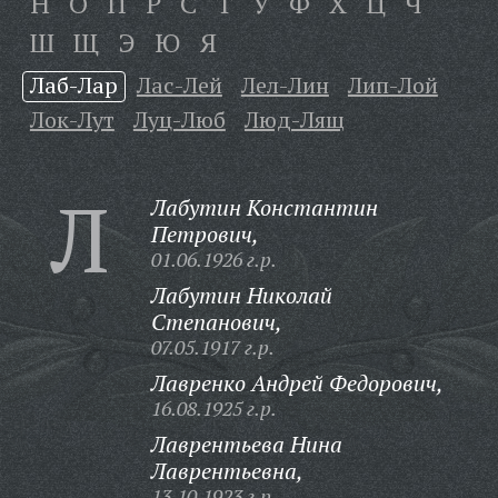
Н
О
П
Р
С
Т
У
Ф
Х
Ц
Ч
Ш
Щ
Э
Ю
Я
Лаб-Лар
Лас-Лей
Лел-Лин
Лип-Лой
Лок-Лут
Луц-Люб
Люд-Лящ
Л
Лабутин Константин
Петрович,
01.06.1926 г.р.
Лабутин Николай
Степанович,
07.05.1917 г.р.
Лавренко Андрей Федорович,
16.08.1925 г.р.
Лаврентьева Нина
Лаврентьевна,
13.10.1923 г.р.