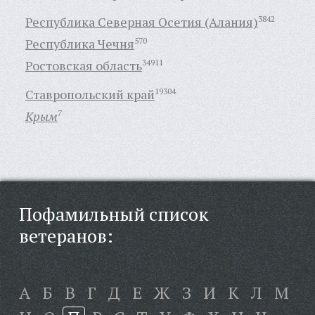
Республика Северная Осетия (Алания)
3842
Республика Чечня
570
Ростовская область
34911
Ставропольский край
19304
Крым
7
Пофамильный список
ветеранов:
А
Б
В
Г
Д
Е
Ж
З
И
К
Л
М