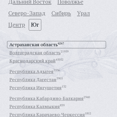
Дальний Восток
Поволжье
Северо-Запад
Сибирь
Урал
Центр
Юг
Астраханская область
6267
Волгоградская область
21959
Краснодарский край
45052
Республика Адыгея
3336
Республика Дагестан
3905
Республика Ингушетия
132
Республика Кабардино-Балкария
2940
Республика Калмыкия
839
Республика Карачаево-Черкессия
1812