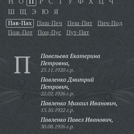
Н
О
П
Р
С
Т
У
Ф
Х
Ц
Ч
Ш
Щ
Э
Ю
Я
Пав-Пах
Паш-Печ
Пеш-Пит
Пич-Под
Пож-Пот
Поц-Пус
Пут-Пят
П
Павельева Екатерина
Петровна,
25.11.1920 г.р.
Павленко Дмитрий
Петрович,
22.02.1926 г.р.
Павленко Михаил Иванович,
15.10.1922 г.р.
Павленко Павел Иванович,
30.08.1926 г.р.