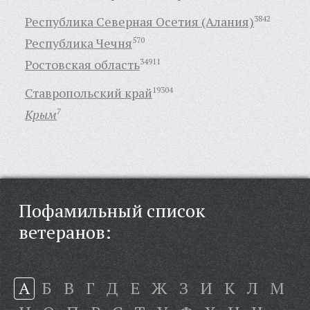
Республика Северная Осетия (Алания)
3842
Республика Чечня
570
Ростовская область
34911
Ставропольский край
19304
Крым
7
Пофамильный список
ветеранов:
А
Б
В
Г
Д
Е
Ж
З
И
К
Л
М