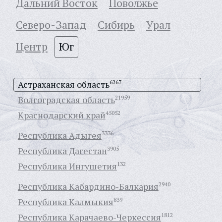
Дальний Восток
Поволжье
Северо-Запад
Сибирь
Урал
Центр
Юг
Астраханская область
6267
Волгоградская область
21959
Краснодарский край
45052
Республика Адыгея
3336
Республика Дагестан
3905
Республика Ингушетия
132
Республика Кабардино-Балкария
2940
Республика Калмыкия
839
Республика Карачаево-Черкессия
1812