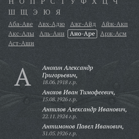
Н
О
П
Р
С
Т
У
Ф
Х
Ц
Ч
Ш
Щ
Э
Ю
Я
Аба-Аве
Авх-Адю
Ажг-Айд
Айж-Акп
Акс-Алы
Аль-Анн
Ано-Аре
Арж-Асм
Аст-Аши
А
Анохин Александр
Григорьевич,
18.06.1918 г.р.
Анохов Иван Тимофеевич,
15.08.1926 г.р.
Анпилов Александр Иванович,
22.11.1924 г.р.
Антимонов Павел Иванович,
31.05.1926 г.р.