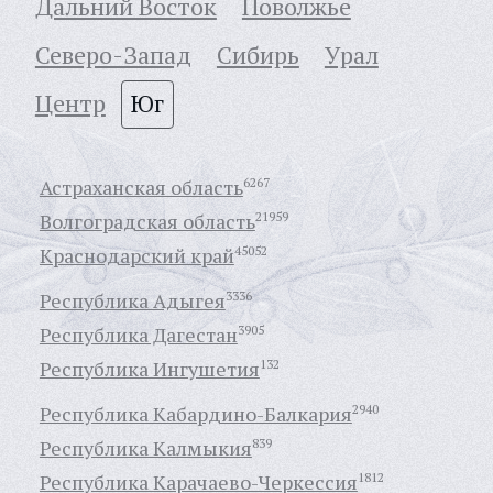
Дальний Восток
Поволжье
Северо-Запад
Сибирь
Урал
Центр
Юг
Астраханская область
6267
Волгоградская область
21959
Краснодарский край
45052
Республика Адыгея
3336
Республика Дагестан
3905
Республика Ингушетия
132
Республика Кабардино-Балкария
2940
Республика Калмыкия
839
Республика Карачаево-Черкессия
1812