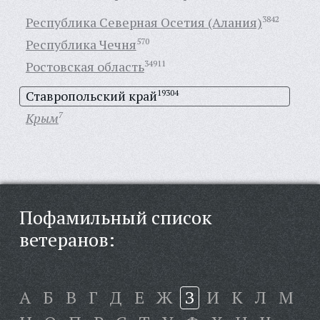
Республика Северная Осетия (Алания)
3842
Республика Чечня
570
Ростовская область
34911
Ставропольский край
19304
Крым
7
Пофамильный список
ветеранов:
А
Б
В
Г
Д
Е
Ж
З
И
К
Л
М