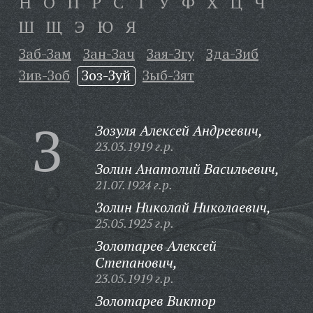
Н
О
П
Р
С
Т
У
Ф
Х
Ц
Ч
Ш
Щ
Э
Ю
Я
Заб-Зам
Зан-Зач
Зая-Згу
Зда-Зиб
Зив-Зоб
Зоз-Зуй
Зыб-Зят
З
Зозуля Алексей Андреевич,
23.03.1919 г.р.
Золин Анатолий Васильевич,
21.07.1924 г.р.
Золин Николай Николаевич,
25.05.1925 г.р.
Золотарев Алексей
Степанович,
23.05.1919 г.р.
Золотарев Виктор