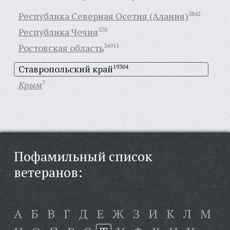
Республика Северная Осетия (Алания)
3842
Республика Чечня
570
Ростовская область
34911
Ставропольский край
19304
Крым
7
Пофамильный список
ветеранов:
А
Б
В
Г
Д
Е
Ж
З
И
К
Л
М