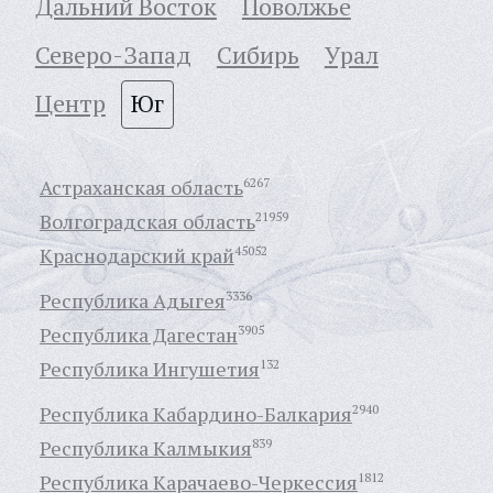
Дальний Восток
Поволжье
Северо-Запад
Сибирь
Урал
Центр
Юг
Астраханская область
6267
Волгоградская область
21959
Краснодарский край
45052
Республика Адыгея
3336
Республика Дагестан
3905
Республика Ингушетия
132
Республика Кабардино-Балкария
2940
Республика Калмыкия
839
Республика Карачаево-Черкессия
1812