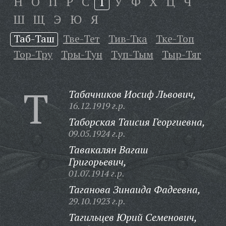
Н
О
П
Р
С
Т
У
Ф
Х
Ц
Ч
Ш
Щ
Э
Ю
Я
Таб-Таш
Тве-Тет
Тив-Тка
Тке-Топ
Тор-Тру
Тры-Тун
Туп-Тым
Тыр-Тяг
Т
Табачников Иосиф Львович,
16.12.1919 г.р.
Таборская Таисия Георгиевна,
09.05.1924 г.р.
Тавакалян Вагаш
Григорьевич,
01.07.1914 г.р.
Таганова Зинаида Фадеевна,
29.10.1923 г.р.
Тагильцев Юрий Семенович,