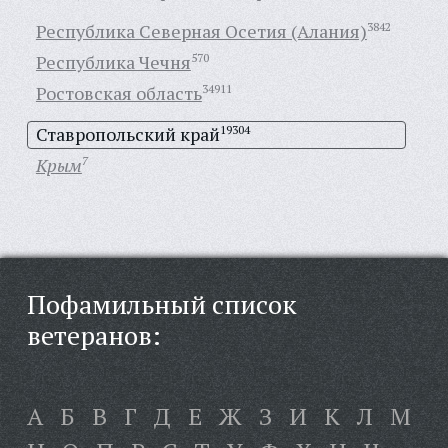
Республика Северная Осетия (Алания)
3842
Республика Чечня
570
Ростовская область
34911
Ставропольский край
19304
Крым
7
Пофамильный список
ветеранов:
А
Б
В
Г
Д
Е
Ж
З
И
К
Л
М