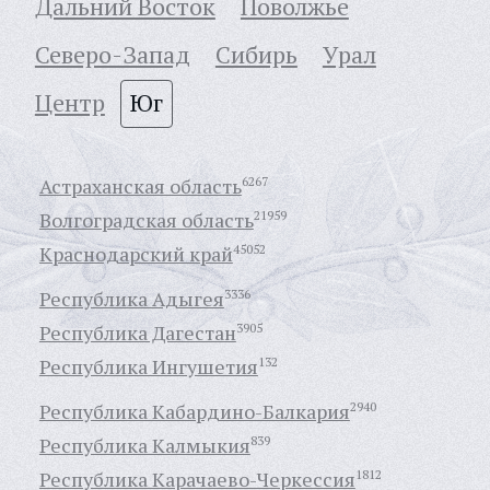
Дальний Восток
Поволжье
Северо-Запад
Сибирь
Урал
Центр
Юг
Астраханская область
6267
Волгоградская область
21959
Краснодарский край
45052
Республика Адыгея
3336
Республика Дагестан
3905
Республика Ингушетия
132
Республика Кабардино-Балкария
2940
Республика Калмыкия
839
Республика Карачаево-Черкессия
1812