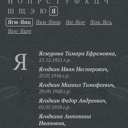
Н
О
П
Р
С
Т
У
Ф
Х
Ц
Ч
Ш
Щ
Э
Ю
Я
Ягм-Яиц
Яки-Ямщ
Ян-Яре
Ярк-Ясь
Яце-Яще
Я
Ягмурова Тамара Ефремовна,
25.12.1921 г.р.
Ягодкин Иван Нестерович,
27.07.1916 г.р.
Ягодкин Михаил Тимофеевич,
29.09.1920 г.р.
Ягодкин Федор Андреевич,
01.07.1918 г.р.
Ягодкина Антонина
Ивановна,