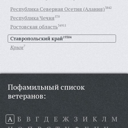
Республика Северная Осетия (Алания)
3842
Республика Чечня
570
Ростовская область
34911
Ставропольский край
19304
Крым
7
Пофамильный список
ветеранов:
А
Б
В
Г
Д
Е
Ж
З
И
К
Л
М