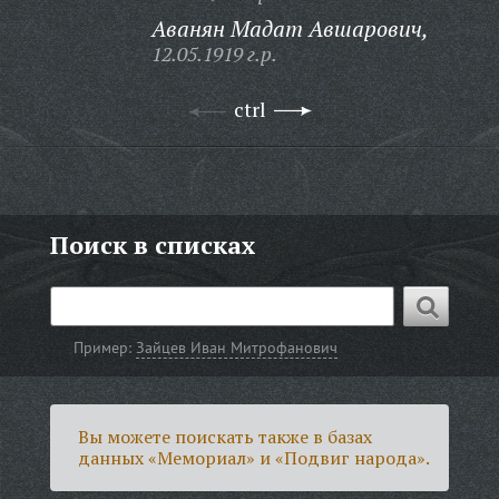
Аванян Мадат Авшарович,
12.05.1919 г.р.
ctrl
Поиск в списках
Пример:
Зайцев Иван Митрофанович
Вы можете поискать также в базах
данных «Мемориал» и «Подвиг народа».