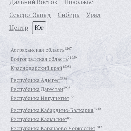
Дальний Восток
Поволжье
Северо-Запад
Сибирь
Урал
Центр
Юг
Астраханская область
6267
Волгоградская область
21959
Краснодарский край
45052
Республика Адыгея
3336
Республика Дагестан
3905
Республика Ингушетия
132
Республика Кабардино-Балкария
2940
Республика Калмыкия
839
Республика Карачаево-Черкессия
1812