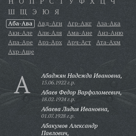
Н
О
П
Р
С
Т
У
Ф
Х
Ц
Ч
Ш
Щ
Э
Ю
Я
Аба-Ава
Авд-Аги
Агр-Ажг
Аза-Ака
Аки-Але
Али-Аля
Ама-Ане
Анз-Аню
Апа-Аре
Арз-Арх
Арч-Аст
Ата-Ахм
Ахр-Аще
А
Абаджян Надежда Ивановна,
15.06.1922 г.р.
Абаев Федор Варфоломеевич,
18.02.1924 г.р.
Абаева Лидия Ивановна,
01.07.1928 г.р.
Абакумов Александр
Павлович,