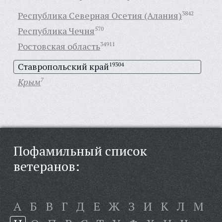
Республика Северная Осетия (Алания)
3842
Республика Чечня
570
Ростовская область
34911
Ставропольский край
19304
Крым
7
Пофамильный список
ветеранов:
А
Б
В
Г
Д
Е
Ж
З
И
К
Л
М