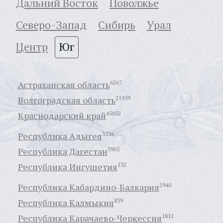
Дальний Восток
Поволжье
Северо-Запад
Сибирь
Урал
Центр
Юг
Астраханская область
6267
Волгоградская область
21959
Краснодарский край
45052
Республика Адыгея
3336
Республика Дагестан
3905
Республика Ингушетия
132
Республика Кабардино-Балкария
2940
Республика Калмыкия
839
Республика Карачаево-Черкессия
1812