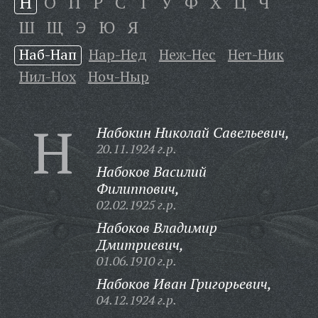
Н
О
П
Р
С
Т
У
Ф
Х
Ц
Ч
Ш
Щ
Э
Ю
Я
Наб-Нап
Нар-Нед
Неж-Нес
Нет-Ник
Нил-Нох
Ноч-Ныр
Н
Набокин Николай Савельевич,
20.11.1924 г.р.
Набоков Василий
Филиппович,
02.02.1925 г.р.
Набоков Владимир
Дмитриевич,
01.06.1910 г.р.
Набоков Иван Григорьевич,
04.12.1924 г.р.