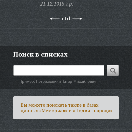
21.12.1918 г.р.
ctrl
Поиск в списках
Пример:
Петриашвили Татар Михайлович
Вы можете поискать также в базах
данных «Мемориал» и «Подвиг народа».