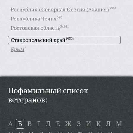
Республика Северная Осетия (Алания)
3842
Республика Чечня
570
Ростовская область
34911
Ставропольский край
19304
Крым
7
Пофамильный список
ветеранов:
А
Б
В
Г
Д
Е
Ж
З
И
К
Л
М