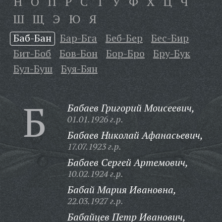
Н
О
П
Р
С
Т
У
Ф
Х
Ц
Ч
Ш
Щ
Э
Ю
Я
Баб-Бан
Бар-Бга
Беб-Бер
Бес-Бир
Бит-Боб
Бов-Бон
Бор-Бро
Бру-Бук
Бул-Буш
Буя-Бян
Б
Бабаев Григорий Моисеевич,
01.01.1926 г.р.
Бабаев Николай Афанасьевич,
17.07.1923 г.р.
Бабаев Сергей Артемович,
10.02.1924 г.р.
Бабай Мария Ивановна,
22.03.1927 г.р.
Бабайцев Петр Иванович,