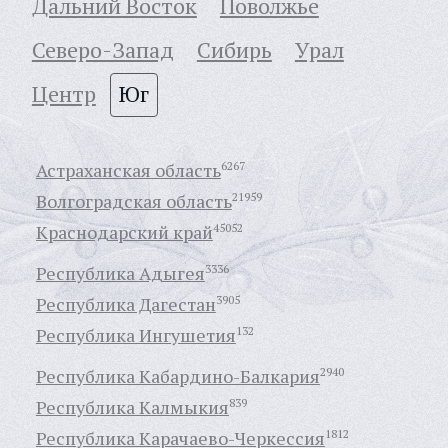
Дальний Восток
Поволжье
Северо-Запад
Сибирь
Урал
Центр
Юг
Астраханская область
6267
Волгоградская область
21959
Краснодарский край
45052
Республика Адыгея
3336
Республика Дагестан
3905
Республика Ингушетия
132
Республика Кабардино-Балкария
2940
Республика Калмыкия
839
Республика Карачаево-Черкессия
1812