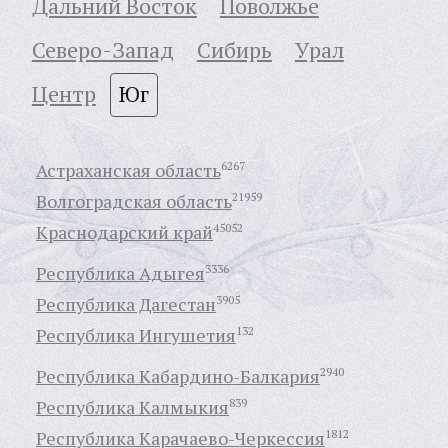
Дальний Восток
Поволжье
Северо-Запад
Сибирь
Урал
Центр
Юг
Астраханская область
6267
Волгоградская область
21959
Краснодарский край
45052
Республика Адыгея
3336
Республика Дагестан
3905
Республика Ингушетия
132
Республика Кабардино-Балкария
2940
Республика Калмыкия
839
Республика Карачаево-Черкессия
1812