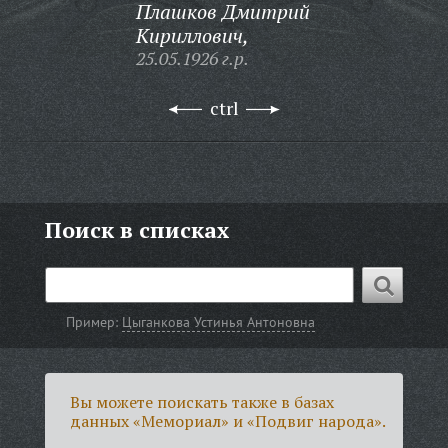
Плашков Дмитрий
Кириллович,
25.05.1926 г.р.
ctrl
Поиск в списках
Пример:
Цыганкова Устинья Антоновна
Вы можете поискать также в базах
данных «Мемориал» и «Подвиг народа».