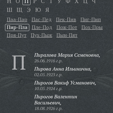
Н
О
П
Р
С
Т
У
Ф
Х
Ц
Ч
Ш
Щ
Э
Ю
Я
Паа-Пар
Пас-Пед
Пек-Пив
Пиг-Пип
Пир-Пла
Пле-Под
Пож-Пот
Пох-Пры
Пря-Пут
Пух-Пыж
Пын-Пят
П
Пиралова Мария Семеновна,
26.06.1916 г.р.
Пирова Анна Ильинична,
02.05.1923 г.р.
Пирогов Вакиф Усманович,
10.05.1924 г.р.
Пирогов Валентин
Васильевич,
18.08.1926 г.р.