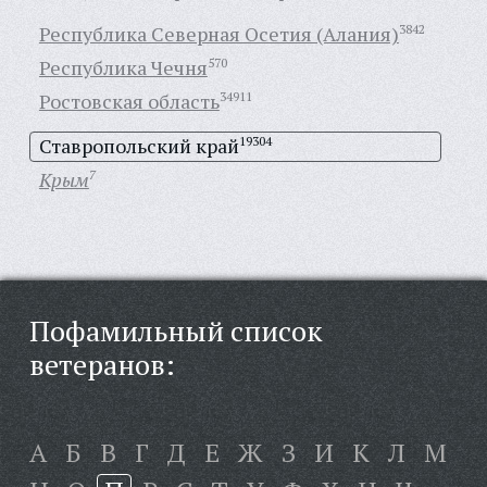
Республика Северная Осетия (Алания)
3842
Республика Чечня
570
Ростовская область
34911
Ставропольский край
19304
Крым
7
Пофамильный список
ветеранов:
А
Б
В
Г
Д
Е
Ж
З
И
К
Л
М