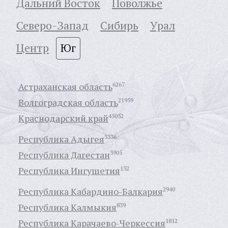
Дальний Восток
Поволжье
Северо-Запад
Сибирь
Урал
Центр
Юг
Астраханская область
6267
Волгоградская область
21959
Краснодарский край
45052
Республика Адыгея
3336
Республика Дагестан
3905
Республика Ингушетия
132
Республика Кабардино-Балкария
2940
Республика Калмыкия
839
Республика Карачаево-Черкессия
1812