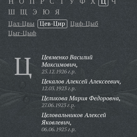
Н
О
П
Р
С
Т
У
Ф
Х
Ц
Ч
Ш
Щ
Э
Ю
Я
Цал-Цвы
Цев-Цир
Циф-Цыб
Цыг-Цыф
Ц
Цевменко Василий
Максимович,
25.12.1926 г.р.
Цекалов Алексей Алексеевич,
12.03.1923 г.р.
Целикова Мария Федоровна,
27.06.1923 г.р.
Целовальников Алексей
Яковлевич,
06.06.1925 г.р.