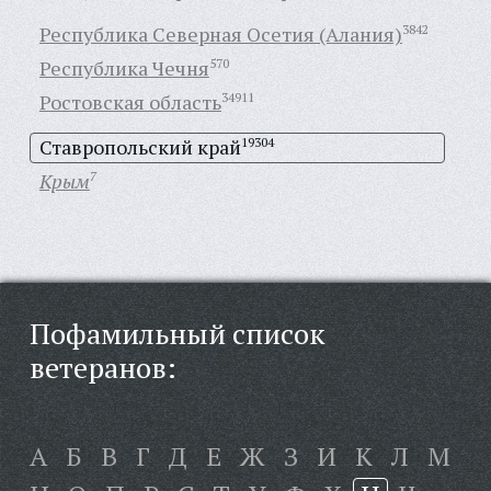
Республика Северная Осетия (Алания)
3842
Республика Чечня
570
Ростовская область
34911
Ставропольский край
19304
Крым
7
Пофамильный список
ветеранов:
А
Б
В
Г
Д
Е
Ж
З
И
К
Л
М