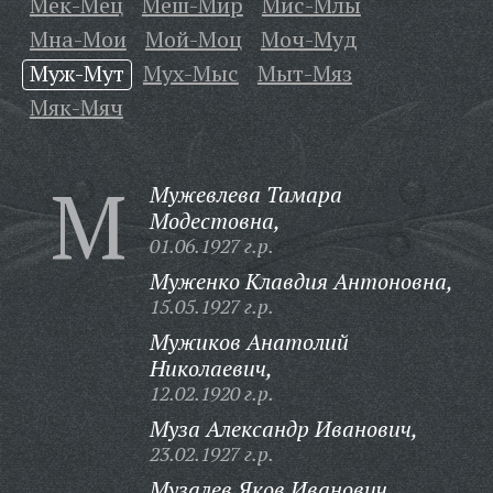
Мек-Мец
Меш-Мир
Мис-Млы
Мна-Мои
Мой-Моц
Моч-Муд
Муж-Мут
Мух-Мыс
Мыт-Мяз
Мяк-Мяч
М
Мужевлева Тамара
Модестовна,
01.06.1927 г.р.
Муженко Клавдия Антоновна,
15.05.1927 г.р.
Мужиков Анатолий
Николаевич,
12.02.1920 г.р.
Муза Александр Иванович,
23.02.1927 г.р.
Музалев Яков Иванович,