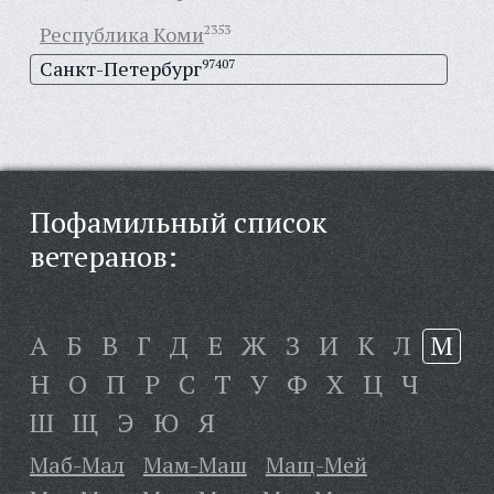
Республика Коми
2353
Санкт-Петербург
97407
Пофамильный список
ветеранов:
А
Б
В
Г
Д
Е
Ж
З
И
К
Л
М
Н
О
П
Р
С
Т
У
Ф
Х
Ц
Ч
Ш
Щ
Э
Ю
Я
Маб-Мал
Мам-Маш
Мащ-Мей