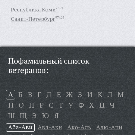
Республика Коми
2353
Санкт-Петербург
97407
Пофамильный список
ветеранов:
А
Б
В
Г
Д
Е
Ж
З
И
К
Л
М
Н
О
П
Р
С
Т
У
Ф
Х
Ц
Ч
Ш
Щ
Э
Ю
Я
Аба-Ави
Авл-Аки
Ако-Аль
Алю-Ани