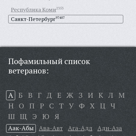
Республика Коми
2353
Санкт-Петербург
97407
Пофамильный список
ветеранов:
А
Б
В
Г
Д
Е
Ж
З
И
К
Л
М
Н
О
П
Р
С
Т
У
Ф
Х
Ц
Ч
Ш
Щ
Э
Ю
Я
Аак-Абы
Ава-Авт
Ага-Адл
Адн-Аза