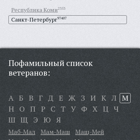
Республика Коми
2353
Санкт-Петербург
97407
Пофамильный список
ветеранов:
А
Б
В
Г
Д
Е
Ж
З
И
К
Л
М
Н
О
П
Р
С
Т
У
Ф
Х
Ц
Ч
Ш
Щ
Э
Ю
Я
Маб-Мал
Мам-Маш
Мащ-Мей