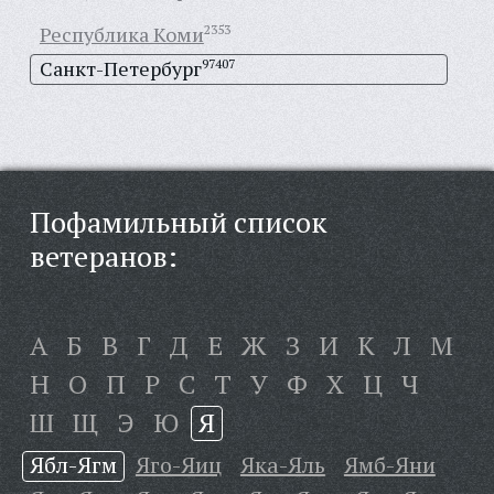
Республика Коми
2353
Санкт-Петербург
97407
Пофамильный список
ветеранов:
А
Б
В
Г
Д
Е
Ж
З
И
К
Л
М
Н
О
П
Р
С
Т
У
Ф
Х
Ц
Ч
Ш
Щ
Э
Ю
Я
Ябл-Ягм
Яго-Яиц
Яка-Яль
Ямб-Яни