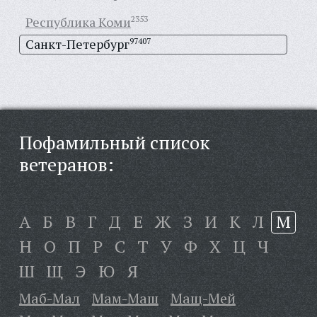
Республика Коми
2353
Санкт-Петербург
97407
Пофамильный список
ветеранов:
А
Б
В
Г
Д
Е
Ж
З
И
К
Л
М
Н
О
П
Р
С
Т
У
Ф
Х
Ц
Ч
Ш
Щ
Э
Ю
Я
Маб-Мал
Мам-Маш
Мащ-Мей