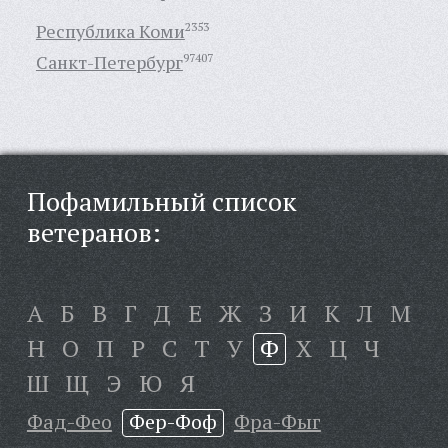
Республика Коми
2353
Санкт-Петербург
97407
Пофамильный список
ветеранов:
А
Б
В
Г
Д
Е
Ж
З
И
К
Л
М
Н
О
П
Р
С
Т
У
Ф
Х
Ц
Ч
Ш
Щ
Э
Ю
Я
Фад-Фео
Фер-Фоф
Фра-Фыг