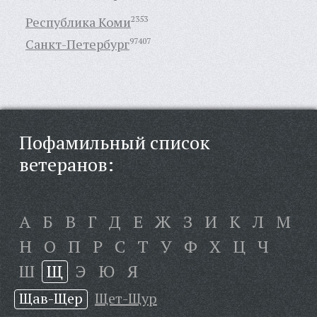
Республика Коми
2353
Санкт-Петербург
97407
Пофамильный список
ветеранов:
А
Б
В
Г
Д
Е
Ж
З
И
К
Л
М
Н
О
П
Р
С
Т
У
Ф
Х
Ц
Ч
Ш
Щ
Э
Ю
Я
Щав-Щер
Щет-Щур