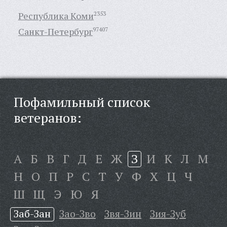
Республика Коми
2353
Санкт-Петербург
97407
Пофамильный список
ветеранов:
А
Б
В
Г
Д
Е
Ж
З
И
К
Л
М
Н
О
П
Р
С
Т
У
Ф
Х
Ц
Ч
Ш
Щ
Э
Ю
Я
Заб-Зан
Зао-Зво
Звя-Зин
Зия-Зуб