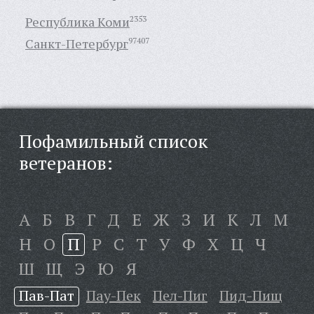
Республика Коми
2353
Санкт-Петербург
97407
Пофамильный список
ветеранов:
А
Б
В
Г
Д
Е
Ж
З
И
К
Л
М
Н
О
П
Р
С
Т
У
Ф
Х
Ц
Ч
Ш
Щ
Э
Ю
Я
Пав-Пат
Пау-Пек
Пел-Пиг
Пид-Пищ