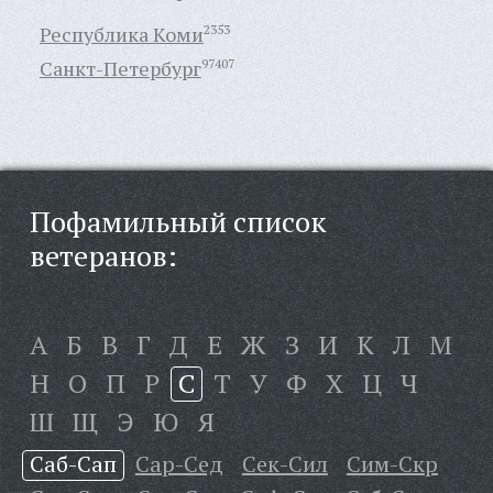
Республика Коми
2353
Санкт-Петербург
97407
Пофамильный список
ветеранов:
А
Б
В
Г
Д
Е
Ж
З
И
К
Л
М
Н
О
П
Р
С
Т
У
Ф
Х
Ц
Ч
Ш
Щ
Э
Ю
Я
Саб-Сап
Сар-Сед
Сек-Сил
Сим-Скр