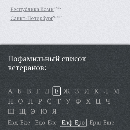
Республика Коми
2353
Санкт-Петербург
97407
Пофамильный список
ветеранов:
А
Б
В
Г
Д
Е
Ж
З
И
К
Л
М
Н
О
П
Р
С
Т
У
Ф
Х
Ц
Ч
Ш
Щ
Э
Ю
Я
Евд-Еде
Едо-Елс
Елф-Еро
Ерш-Еще