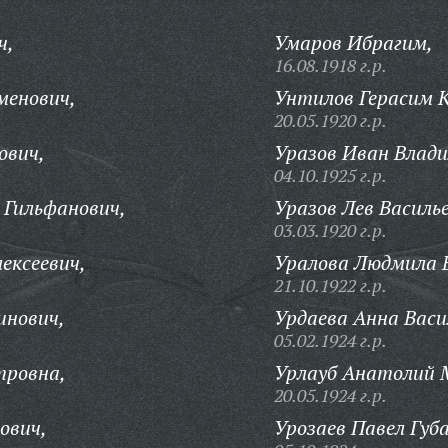
ч,
Умаров Ибрагим,
16.08.1918 г.р.
менович,
Унтилов Герасим 
20.05.1920 г.р.
ович,
Уразов Иван Влад
04.10.1925 г.р.
 Гильфанович,
Уразов Лев Василь
03.03.1920 г.р.
ексеевич,
Уралова Людмила 
21.10.1922 г.р.
инович,
Урдаева Анна Васи
05.02.1924 г.р.
тровна,
Урлауб Анатолий 
20.05.1924 г.р.
ович,
Урозаев Павел Губа