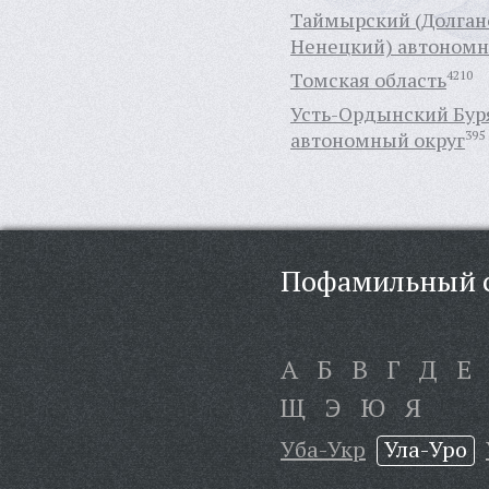
Таймырский (Долган
Ненецкий) автономн
Томская область
4210
Усть-Ордынский Бур
автономный округ
395
Пофамильный с
А
Б
В
Г
Д
Е
Щ
Э
Ю
Я
Уба-Укр
Ула-Уро