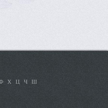
Ф
Х
Ц
Ч
Ш