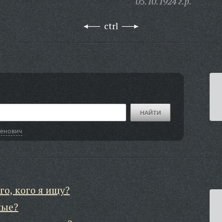
05.10.1924 г.р.
ctrl
менович
го, кого я ищу?
ные?