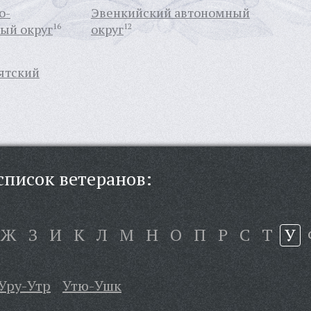
о-
Эвенкийский автономный
ый округ
16
округ
12
ятский
писок ветеранов:
Ж
З
И
К
Л
М
Н
О
П
Р
С
Т
У
Уру-Утр
Утю-Ушк