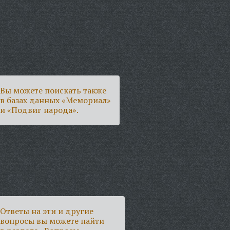
Вы можете поискать также
в базах данных «Мемориал»
и «Подвиг народа».
Ответы на эти и другие
вопросы вы можете найти