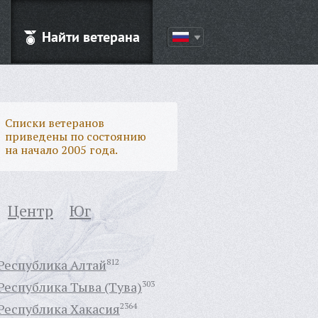
Найти ветерана
Списки ветеранов
приведены по состоянию
на начало 2005 года.
Центр
Юг
Республика Алтай
812
Республика Тыва (Тува)
303
Республика Хакасия
2364