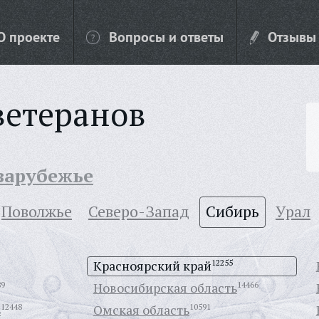
О проекте
Вопросы и ответы
Отзывы
ветеранов
 зарубежье
Поволжье
Северо-Запад
Сибирь
Урал
Красноярский край
12255
89
Новосибирская область
14466
ь
12448
Омская область
10591