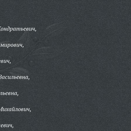
Кондратьевич,
имирович,
евич,
Васильевна,
льевна,
Михайлович,
евич,