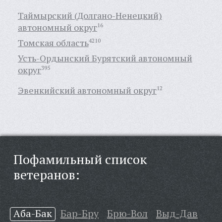
Таймырский (Долгано-Ненецкий)
автономный округ
16
Томская область
4210
Усть-Ордынский Бурятский автономный
округ
395
Эвенкийский автономный округ
12
Пофамильный список
ветеранов:
Аба-Бак
Бар-Бру
Брю-Вол
Выд-Дав