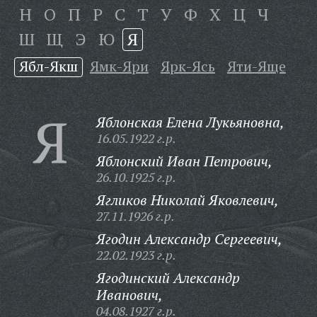
Н
О
П
Р
С
Т
У
Ф
Х
Ц
Ч
Ш
Щ
Э
Ю
Я
Ябл-Якш
Ямк-Яри
Ярк-Ясь
Яти-Яще
Я
Яблонская Елена Лукьяновна,
16.05.1922 г.р.
Яблонский Иван Петрович,
26.10.1925 г.р.
Ягликов Николай Яковлевич,
27.11.1926 г.р.
Ягодин Александр Сергеевич,
22.02.1923 г.р.
Ягодинский Александр
Иванович,
04.08.1927 г.р.