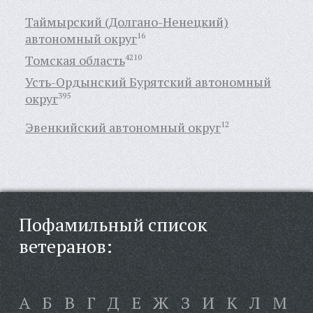
Таймырский (Долгано-Ненецкий)
автономный округ
16
Томская область
4210
Усть-Ордынский Бурятский автономный
округ
395
Эвенкийский автономный округ
12
Пофамильный список
ветеранов:
А
Б
В
Г
Д
Е
Ж
З
И
К
Л
М