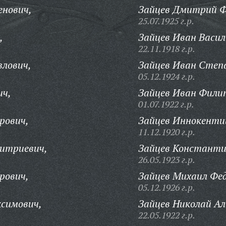
енович,
Зайцев Дмитрий Ф
25.07.1925 г.р.
,
Зайцев Иван Васил
22.11.1918 г.р.
влович,
Зайцев Иван Степ
05.12.1924 г.р.
ич,
Зайцев Иван Фили
01.07.1922 г.р.
рович,
Зайцев Иннокенти
11.12.1920 г.р.
митриевич,
Зайцев Константи
26.05.1923 г.р.
рович,
Зайцев Михаил Фед
05.12.1926 г.р.
ксимович,
Зайцев Николай Ал
22.05.1922 г.р.