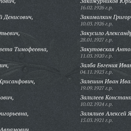
пович,
Закожурников Юри
16.02.1926 г.р.
й Денисович,
Закомолкин Григо
10.03.1926 г.р.
тьевич,
Закусило Алексан
28.01.1927 г.р.
вета Тимофеевна,
Закутовская Анто
11.03.1920 г.р.
мич,
Залба Евгения Ива
04.11.1923 г.р.
Хрисанфович,
Залешин Иван Ива
19.09.1927 г.р.
ович,
Залилеев Констан
10.02.1924 г.р.
ригорьевна,
Залялиев Алексей 
15.03.1921 г.р.
 Аврамович,