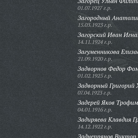
Загорец Ульян Филип
01.07.1927 г.р.
Загородный Анатоли
15.03.1923 г.р.
Загорский Иван Игна
14.11.1924 г.р.
Загуменникова Елиза
21.09.1920 г.р.
Задворнов Федор Фо
01.02.1925 г.р.
Задворный Григорий 
07.04.1923 г.р.
Задерей Яков Трофим
04.01.1916 г.р.
Задиряева Клавдия Г
14.12.1922 г.р.
Заднепрянов Виктор