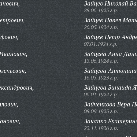
анович,
Зайцев Николай Ва
28.06.1925 г.р.
етрович,
Зайцев Павел Мат
26.05.1924 г.р.
ифович,
Зайцев Петр Андре
07.01.1924 г.р.
Иванович,
Зайцева Анна Дани
13.06.1924 г.р.
геньевич,
Зайцева Антонина
16.05.1923 г.р.
ександрович,
Зайцева Зинаида Я
06.01.1924 г.р.
ллович,
Зайченкова Вера П
08.09.1923 г.р.
онович,
Закапко Екатерин
22.11.1926 г.р.