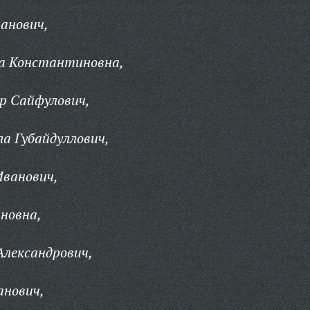
анович,
а Константиновна,
р Сайфулович,
а Губайдуллович,
Иванович,
новна,
Александрович,
анович,