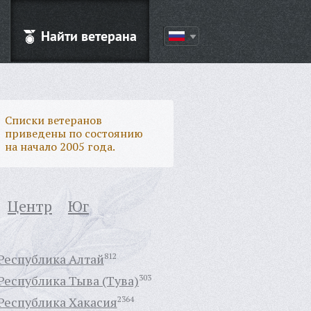
Найти ветерана
Списки ветеранов
приведены по состоянию
на начало 2005 года.
Центр
Юг
Республика Алтай
812
Республика Тыва (Тува)
303
Республика Хакасия
2364