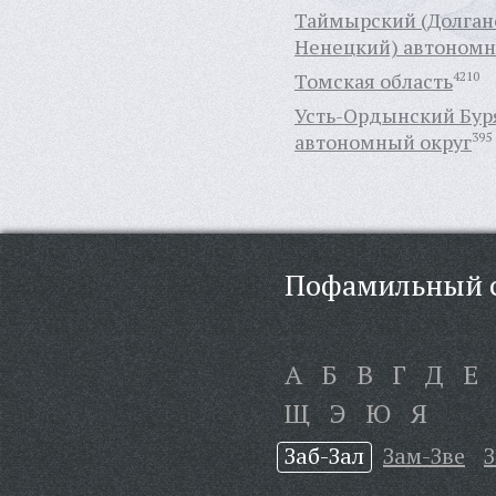
Таймырский (Долган
Ненецкий) автономн
Томская область
4210
Усть-Ордынский Бур
автономный округ
395
Пофамильный с
А
Б
В
Г
Д
Е
Щ
Э
Ю
Я
Заб-Зал
Зам-Зве
З