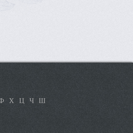
Ф
Х
Ц
Ч
Ш