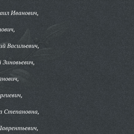
аил Иванович,
ович,
ий Васильевич,
 Зиновьевич,
анович,
ргиевич,
а Степановна,
Лаврентьевич,