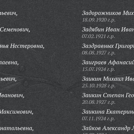
ьевич,
Задорожников Мих
18.09.1920 г.р.
 Семенович,
Задябин Иван Иван
07.02.1921 г.р.
нья Нестеровна,
Заздравных Григор
08.08.1927 г.р.
лаевна,
Заиграев Афанасий
15.07.1924 г.р.
ьевич,
Заикин Михаил Ив
25.10.1928 г.р.
Иванович,
Заикин Степан Гео
20.08.1927 г.р.
Максимович,
Заикина Екатерин
07.11.1924 г.р.
Анатольевна,
Зайков Александр 