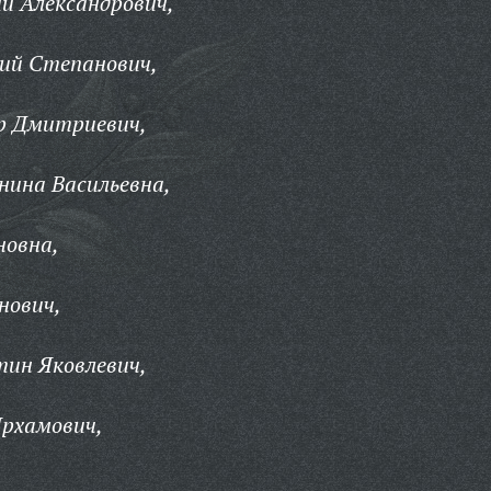
й Александрович,
рий Степанович,
др Дмитриевич,
нина Васильевна,
новна,
нович,
тин Яковлевич,
Ярхамович,