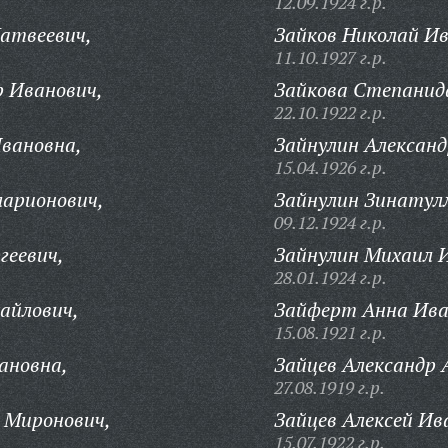
12.09.1924 г.р.
атвеевич,
Зайков Николай Ив
11.10.1927 г.р.
 Иванович,
Зайкова Степанид
22.10.1922 г.р.
вановна,
Зайнулин Александ
15.04.1926 г.р.
ларионович,
Зайнулин Зинатулл
09.12.1924 г.р.
геевич,
Зайнулин Михаил 
28.01.1924 г.р.
айлович,
Зайферт Анна Ива
15.08.1921 г.р.
ановна,
Зайцев Александр 
27.08.1919 г.р.
 Миронович,
Зайцев Алексей Ив
15.07.1922 г.р.