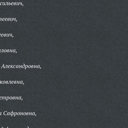
сильевич,
веевич,
евич,
ловна,
 Александровна,
ковлевна,
етровна,
а Сафроновна,