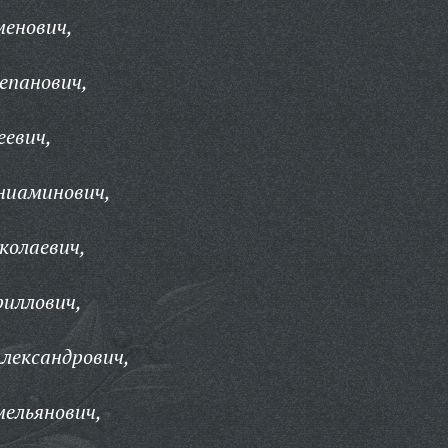
менович,
епанович,
еевич,
ниаминович,
колаевич,
иллович,
лександрович,
мельянович,