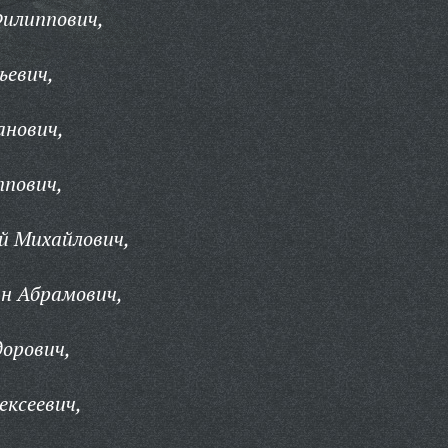
илиппович,
ьевич,
анович,
ппович,
й Михайлович,
н Абрамович,
орович,
ексеевич,