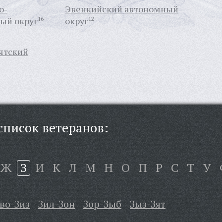
о-
Эвенкийский автономный
ый округ
16
округ
12
ятский
писок ветеранов:
Ж
З
И
К
Л
М
Н
О
П
Р
С
Т
У
во-Зиз
Зил-Зон
Зор-Зыб
Зыз-Зят