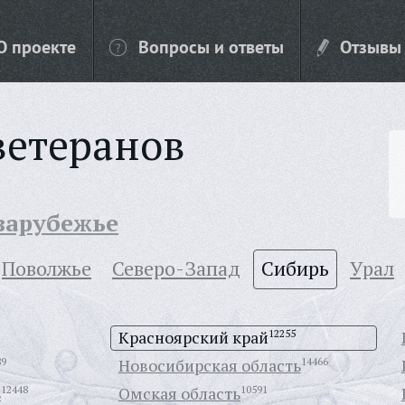
О проекте
Вопросы и ответы
Отзывы
ветеранов
 зарубежье
Поволжье
Северо-Запад
Сибирь
Урал
Красноярский край
12255
89
Новосибирская область
14466
ь
12448
Омская область
10591