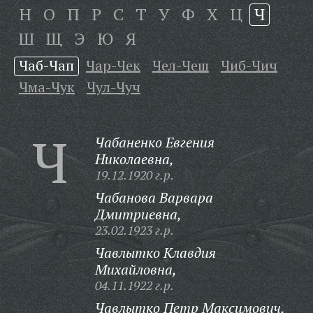
Н
О
П
Р
С
Т
У
Ф
Х
Ц
Ч
Ш
Щ
Э
Ю
Я
Чаб-Чап
Чар-Чек
Чел-Чеш
Чиб-Чич
Чма-Чук
Чул-Чуч
Ч
Чабаненко Евгения
Николаевна,
19.12.1920 г.р.
Чабанова Варвара
Дмитриевна,
23.02.1923 г.р.
Чавлытко Клавдия
Михайловна,
04.11.1922 г.р.
Чавлытко Петр Максимович,