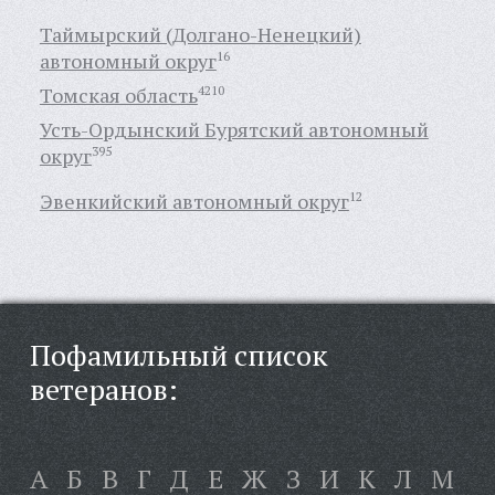
Таймырский (Долгано-Ненецкий)
автономный округ
16
Томская область
4210
Усть-Ордынский Бурятский автономный
округ
395
Эвенкийский автономный округ
12
Пофамильный список
ветеранов:
А
Б
В
Г
Д
Е
Ж
З
И
К
Л
М