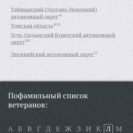
Таймырский (Долгано-Ненецкий)
автономный округ
16
Томская область
4210
Усть-Ордынский Бурятский автономный
округ
395
Эвенкийский автономный округ
12
Пофамильный список
ветеранов:
А
Б
В
Г
Д
Е
Ж
З
И
К
Л
М