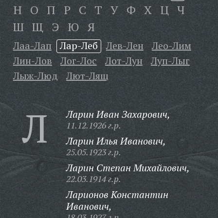
Н
О
П
Р
С
Т
У
Ф
Х
Ц
Ч
Ш
Щ
Э
Ю
Я
Лаа-Лап
Лар-Леб
Лев-Лен
Лео-Лим
Лин-Лов
Лог-Лос
Лот-Лун
Луп-Лыг
Лыж-Люд
Лют-Лящ
Л
Ларин Иван Захарович,
11.12.1926 г.р.
Ларин Илья Иванович,
25.05.1923 г.р.
Ларин Степан Михайлович,
22.03.1914 г.р.
Ларионов Константин
Иванович,
18.03.1927 г.р.