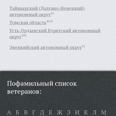
Таймырский (Долгано-Ненецкий)
автономный округ
16
Томская область
4210
Усть-Ордынский Бурятский автономный
округ
395
Эвенкийский автономный округ
12
Пофамильный список
ветеранов:
А
Б
В
Г
Д
Е
Ж
З
И
К
Л
М