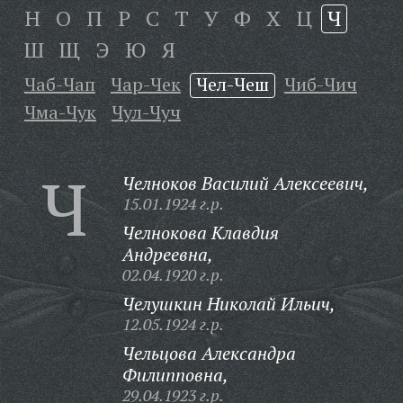
Н
О
П
Р
С
Т
У
Ф
Х
Ц
Ч
Ш
Щ
Э
Ю
Я
Чаб-Чап
Чар-Чек
Чел-Чеш
Чиб-Чич
Чма-Чук
Чул-Чуч
Ч
Челноков Василий Алексеевич,
15.01.1924 г.р.
Челнокова Клавдия
Андреевна,
02.04.1920 г.р.
Челушкин Николай Ильич,
12.05.1924 г.р.
Чельцова Александра
Филипповна,
29.04.1923 г.р.