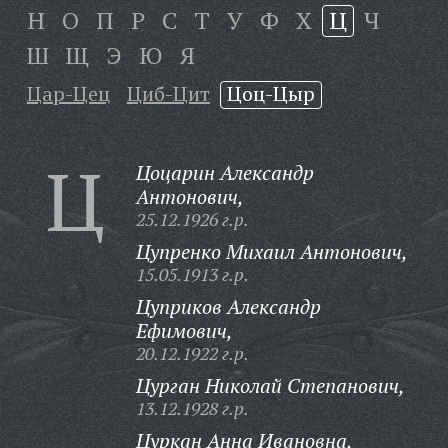
Н
О
П
Р
С
Т
У
Ф
Х
Ц
Ч
Ш
Щ
Э
Ю
Я
Цар-Цец
Циб-Цит
Цоц-Цыр
Ц
Цоцарин Александр
Антонович,
25.12.1926 г.р.
Цупренко Михаил Антонович,
15.05.1913 г.р.
Цуприков Александр
Ефимович,
20.12.1922 г.р.
Цурган Николай Степанович,
13.12.1928 г.р.
Цуркан Анна Ивановна,