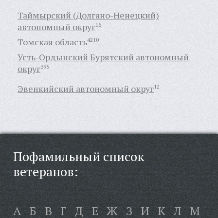
Таймырский (Долгано-Ненецкий)
автономный округ
16
Томская область
4210
Усть-Ордынский Бурятский автономный
округ
395
Эвенкийский автономный округ
12
Пофамильный список
ветеранов:
А
Б
В
Г
Д
Е
Ж
З
И
К
Л
М