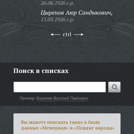
26.06.1926 г.р.
Цыренов Аюр Сандыкович,
15.03.1926 г.р.
ctrl
Поиск в списках
Пример:
Корнеев Василий Павлович
Вы можете поискать также в базах
данных «Мемориал» и «Подвиг народа».