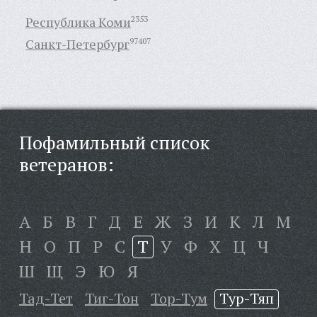
Республика Коми
2353
Санкт-Петербург
97407
Пофамильный список
ветеранов:
А
Б
В
Г
Д
Е
Ж
З
И
К
Л
М
Н
О
П
Р
С
Т
У
Ф
Х
Ц
Ч
Ш
Щ
Э
Ю
Я
Тад-Тет
Тиг-Тон
Тор-Тум
Тур-Тяп