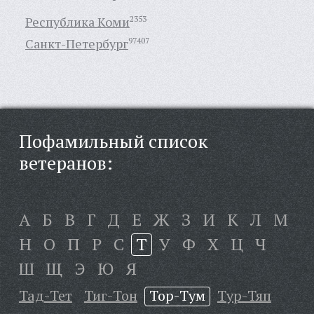
Республика Коми
2353
Санкт-Петербург
97407
Пофамильный список
ветеранов:
А
Б
В
Г
Д
Е
Ж
З
И
К
Л
М
Н
О
П
Р
С
Т
У
Ф
Х
Ц
Ч
Ш
Щ
Э
Ю
Я
Тад-Тет
Тиг-Тон
Тор-Тум
Тур-Тяп