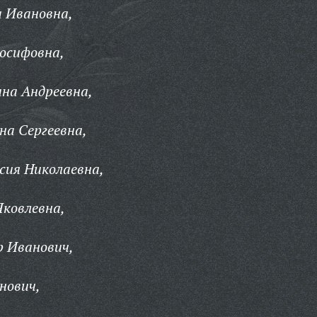
 Ивановна,
осифовна,
на Андреевна,
а Сергеевна,
ия Николаевна,
ковлевна,
р Иванович,
нович,