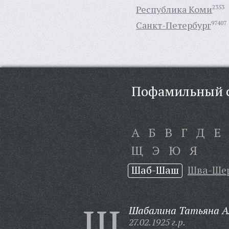
Республика Коми
2353
Санкт-Петербург
97407
Пофамильный с
А
Б
В
Г
Д
Е
Щ
Э
Ю
Я
Шаб-Шаш
Шва-Ше
Ш
Шабалина Татьяна А
27.02.1925 г.р.