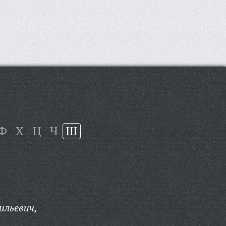
Ф
Х
Ц
Ч
Ш
ильевич,