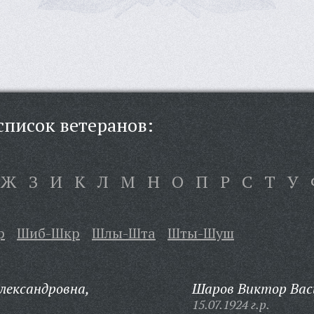
писок ветеранов:
Ж
З
И
К
Л
М
Н
О
П
Р
С
Т
У
р
Шиб-Шкр
Шлы-Шта
Шты-Шуш
лександровна,
Шаров Виктор Вас
15.07.1924 г.р.