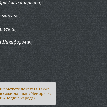
ра Александровна,
льянович,
льевна,
 Никифорович,
Вы можете поискать также
в базах данных «Мемориал»
и «Подвиг народа».