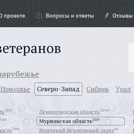
О проекте
Вопросы и ответы
Отзывы
ветеранов
 зарубежье
Поволжье
Северо-Запад
Сибирь
Урал
ть
7825
Ленинградская область
13290
9490
Мурманская область
2519
ласть
7844
Ненецкий автономный округ
64