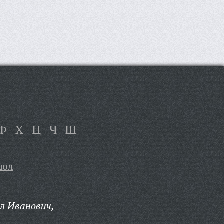
Ф
Х
Ц
Ч
Ш
Кюл
л Иванович,