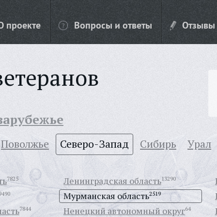
О проекте
Вопросы и ответы
Отзывы
ветеранов
 зарубежье
Поволжье
Северо-Запад
Сибирь
Урал
ть
7825
Ленинградская область
13290
9490
Мурманская область
2519
ласть
7844
Ненецкий автономный округ
64