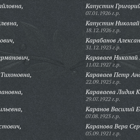
айловна,
Капустин Григорий
07.01.1926 г.р.
левна,
Капустин Николай
18.12.1926 г.р.
ович,
Карабанов Алексан
31.12.1923 г.р.
ерманович,
Караваев Николай
11.02.1927 г.р.
Тихоновна,
Караваев Петр Анд
22.09.1925 г.р.
вановна,
Караваева Лидия 
29.07.1922 г.р.
ильевна,
Каранов Василий 
07.08.1923 г.р.
стович,
Каранова Вера Сер
05.09.1921 г.р.