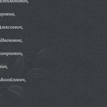
елеймонович,
тровна,
Алексеевич,
 Ивановна,
итриевич,
вич,
Михайлович,