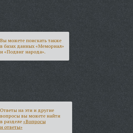
Вы можете поискать также
в базах данных «Мемориал»
и «Подвиг народа».
Ответы на эти и другие
вопросы вы можете найти
в разделе
«Вопросы
и ответы»