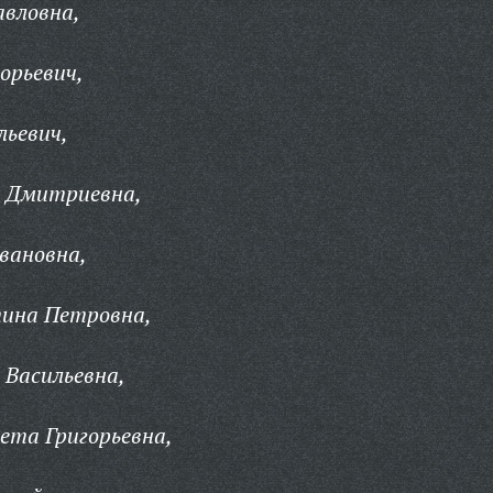
авловна,
орьевич,
льевич,
а Дмитриевна,
вановна,
тина Петровна,
 Васильевна,
ета Григорьевна,