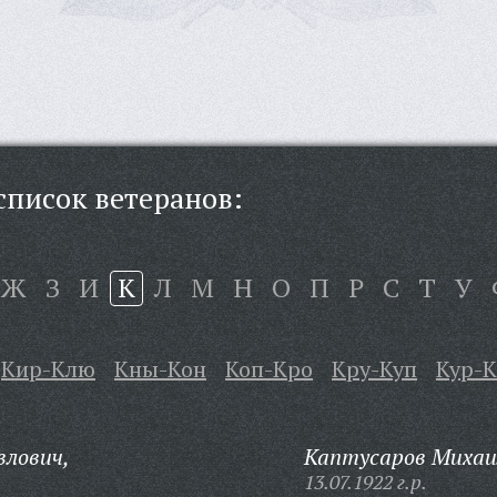
писок ветеранов:
Ж
З
И
К
Л
М
Н
О
П
Р
С
Т
У
Кир-Клю
Кны-Кон
Коп-Кро
Кру-Куп
Кур-
влович,
Каптусаров Михаи
13.07.1922 г.р.