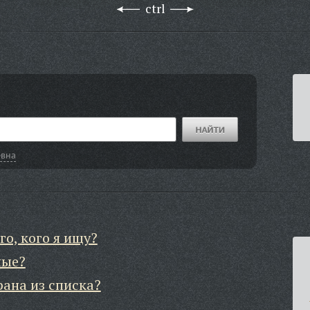
ctrl
евна
го, кого я ищу?
ные?
рана из списка?