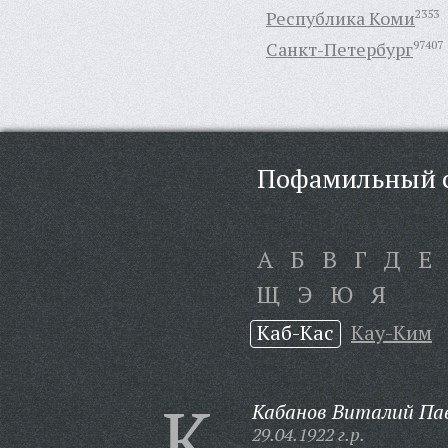
Республика Коми
2353
Санкт-Петербург
97407
Пофамильный с
А
Б
В
Г
Д
Е
Щ
Э
Ю
Я
Каб-Кас
Кау-Ким
К
Кабанов Виталий Па
29.04.1922 г.р.