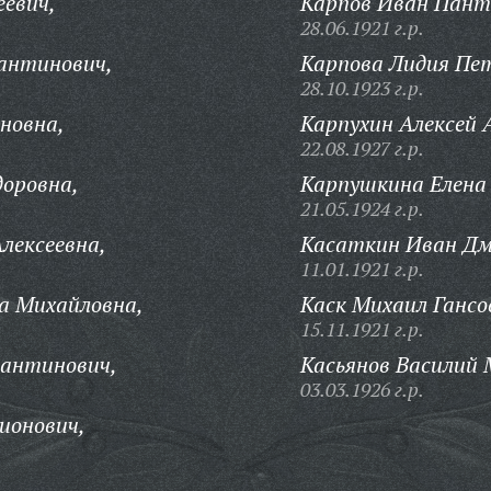
еевич,
Карпов Иван Пант
28.06.1921 г.р.
антинович,
Карпова Лидия Пе
28.10.1923 г.р.
новна,
Карпухин Алексей 
22.08.1927 г.р.
оровна,
Карпушкина Елена
21.05.1924 г.р.
лексеевна,
Касаткин Иван Дм
11.01.1921 г.р.
а Михайловна,
Каск Михаил Гансо
15.11.1921 г.р.
тантинович,
Касьянов Василий 
03.03.1926 г.р.
ионович,