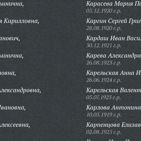
ьинична,
Карасева Мария П
05.12.1920 г.р.
я Кирилловна,
Каргин Сергей Григ
28.08.1920 г.р.
анович,
Кардаш Иван Васи
30.12.1921 г.р.
ьинична,
Карева Александр
26.08.1923 г.р.
новна,
Карельская Анна И
26.06.1924 г.р.
лександровна,
Карельская Вален
05.07.1923 г.р.
Ивановна,
Карлова Антонина
10.03.1919 г.р.
лексеевна,
Карпенцова Елизав
02.08.1925 г.р.